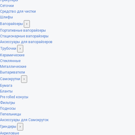
Сеточки
Средство для чистки
Шлифы
Вапорайзеры
›
Портативные вапорайзеры
Стационарные вапорайзеры
Аксессуары для вапорайзеров
Трубочки
›
Керамические
Стеклянные
Металлические
Выпариватели
Самокрутки
›
Бумага
Бланты
Pre rolled конусы
Фильтры
Подносы
Пепельницы
Аксессуары для Самокруток
Гриндеры
›
Акриловые