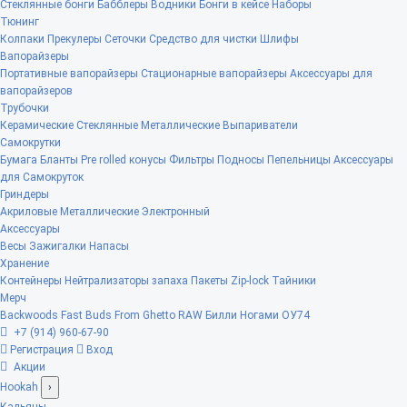
Стеклянные бонги
Бабблеры
Водники
Бонги в кейсе
Наборы
Тюнинг
Колпаки
Прекулеры
Сеточки
Средство для чистки
Шлифы
Вапорайзеры
Портативные вапорайзеры
Стационарные вапорайзеры
Аксессуары для
вапорайзеров
Трубочки
Керамические
Стеклянные
Металлические
Выпариватели
Самокрутки
Бумага
Бланты
Pre rolled конусы
Фильтры
Подносы
Пепельницы
Аксессуары
для Самокруток
Гриндеры
Акриловые
Металлические
Электронный
Аксессуары
Весы
Зажигалки
Напасы
Хранение
Контейнеры
Нейтрализаторы запаха
Пакеты Zip-lock
Тайники
Мерч
Backwoods
Fast Buds
From Ghetto
RAW
Билли Ногами
ОУ74
+7 (914) 960-67-90
Регистрация
Вход
Акции
Hookah
›
Кальяны