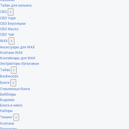
Табак для кальяна
CBD
›
CBD Vape
CBD Вкусняшки
CBD Масло
CBD Чай
WAX
›
Аксессуары для WAX
Колпаки WAX
Контейнеры для WAX
Экстракторы бутановые
Табак
›
Backwoods
Бонги
›
Стеклянные бонги
Бабблеры
Водники
Бонги в кейсе
Наборы
Тюнинг
›
Колпаки
Прекулеры