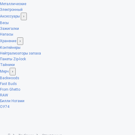
Металлические
Электронный
Аксессуары
›
Весы
Зажигалки
Напасы
Хранение
›
Контейнеры
Нейтрализаторы запаха
Пакеты Zip-lock
Тайники
Мерч
›
Backwoods
Fast Buds
From Ghetto
RAW
Билли Ногами
ОУ74