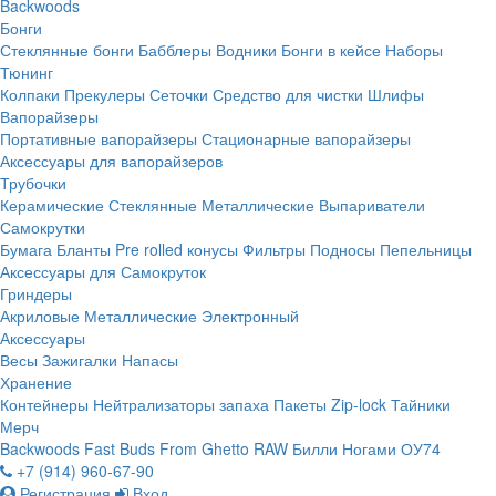
Backwoods
Бонги
Стеклянные бонги
Бабблеры
Водники
Бонги в кейсе
Наборы
Тюнинг
Колпаки
Прекулеры
Сеточки
Средство для чистки
Шлифы
Вапорайзеры
Портативные вапорайзеры
Стационарные вапорайзеры
Аксессуары для вапорайзеров
Трубочки
Керамические
Стеклянные
Металлические
Выпариватели
Самокрутки
Бумага
Бланты
Pre rolled конусы
Фильтры
Подносы
Пепельницы
Аксессуары для Самокруток
Гриндеры
Акриловые
Металлические
Электронный
Аксессуары
Весы
Зажигалки
Напасы
Хранение
Контейнеры
Нейтрализаторы запаха
Пакеты Zip-lock
Тайники
Мерч
Backwoods
Fast Buds
From Ghetto
RAW
Билли Ногами
ОУ74
+7 (914) 960-67-90
Регистрация
Вход