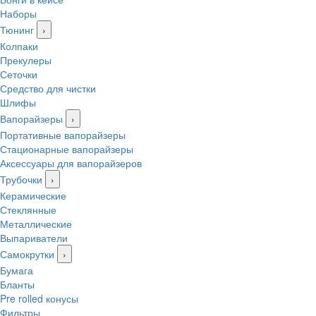
Наборы
Тюнинг
›
Колпаки
Прекулеры
Сеточки
Средство для чистки
Шлифы
Вапорайзеры
›
Портативные вапорайзеры
Стационарные вапорайзеры
Аксессуары для вапорайзеров
Трубочки
›
Керамические
Стеклянные
Металлические
Выпариватели
Самокрутки
›
Бумага
Бланты
Pre rolled конусы
Фильтры