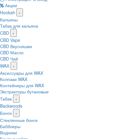
Акции
Hookah
›
Кальяны
Табак для кальяна
CBD
›
CBD Vape
CBD Вкусняшки
CBD Масло
CBD Чай
WAX
›
Аксессуары для WAX
Колпаки WAX
Контейнеры для WAX
Экстракторы бутановые
Табак
›
Backwoods
Бонги
›
Стеклянные бонги
Бабблеры
Водники
Бонги в кейсе