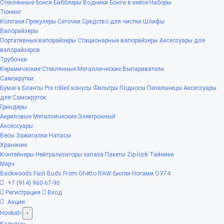
Стеклянные бонги
Бабблеры
Водники
Бонги в кейсе
Наборы
Тюнинг
Колпаки
Прекулеры
Сеточки
Средство для чистки
Шлифы
Вапорайзеры
Портативные вапорайзеры
Стационарные вапорайзеры
Аксессуары для
вапорайзеров
Трубочки
Керамические
Стеклянные
Металлические
Выпариватели
Самокрутки
Бумага
Бланты
Pre rolled конусы
Фильтры
Подносы
Пепельницы
Аксессуары
для Самокруток
Гриндеры
Акриловые
Металлические
Электронный
Аксессуары
Весы
Зажигалки
Напасы
Хранение
Контейнеры
Нейтрализаторы запаха
Пакеты Zip-lock
Тайники
Мерч
Backwoods
Fast Buds
From Ghetto
RAW
Билли Ногами
ОУ74
+7 (914) 960-67-90
Регистрация
Вход
Акции
Hookah
›
Кальяны