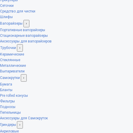
Сеточки
Средство для чистки
Шлифы
Вапорайзеры
›
Портативные вапорайзеры
Стационарные вапорайзеры
Аксессуары для вапорайзеров
Трубочки
›
Керамические
Стеклянные
Металлические
Выпариватели
Самокрутки
›
Бумага
Бланты
Pre rolled конусы
Фильтры
Подносы
Пепельницы
Аксессуары для Самокруток
Гриндеры
›
Акриловые