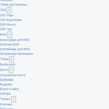
Табак для кальяна
CBD
›
CBD Vape
CBD Вкусняшки
CBD Масло
CBD Чай
WAX
›
Аксессуары для WAX
Колпаки WAX
Контейнеры для WAX
Экстракторы бутановые
Табак
›
Backwoods
Бонги
›
Стеклянные бонги
Бабблеры
Водники
Бонги в кейсе
Наборы
Тюнинг
›
Колпаки
Прекулеры