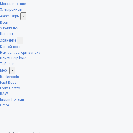
Металлические
Электронный
Аксессуары
›
Весы
Зажигалки
Напасы
Хранение
›
Контейнеры
Нейтрализаторы запаха
Пакеты Zip-lock
Тайники
Мерч
›
Backwoods
Fast Buds
From Ghetto
RAW
Билли Ногами
ОУ74