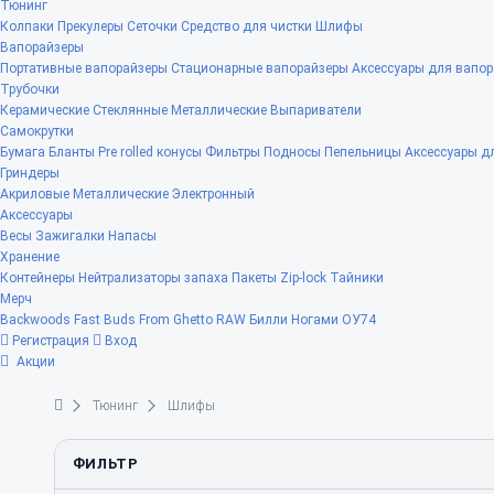
Тюнинг
Колпаки
Прекулеры
Сеточки
Средство для чистки
Шлифы
Вапорайзеры
Портативные вапорайзеры
Стационарные вапорайзеры
Аксессуары для вапор
Трубочки
Керамические
Стеклянные
Металлические
Выпариватели
Самокрутки
Бумага
Бланты
Pre rolled конусы
Фильтры
Подносы
Пепельницы
Аксессуары д
Гриндеры
Акриловые
Металлические
Электронный
Аксессуары
Весы
Зажигалки
Напасы
Хранение
Контейнеры
Нейтрализаторы запаха
Пакеты Zip-lock
Тайники
Мерч
Backwoods
Fast Buds
From Ghetto
RAW
Билли Ногами
ОУ74
Регистрация
Вход
Акции
Тюнинг
Шлифы
ФИЛЬТР