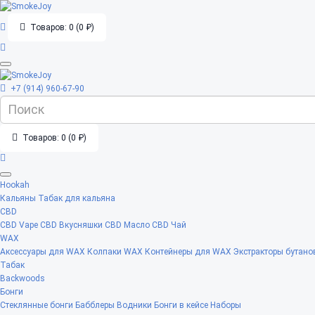
Товаров: 0 (0 ₽)
+7 (914) 960-67-90
Товаров: 0 (0 ₽)
Hookah
Кальяны
Табак для кальяна
CBD
CBD Vape
CBD Вкусняшки
CBD Масло
CBD Чай
WAX
Аксессуары для WAX
Колпаки WAX
Контейнеры для WAX
Экстракторы бутано
Табак
Backwoods
Бонги
Стеклянные бонги
Бабблеры
Водники
Бонги в кейсе
Наборы