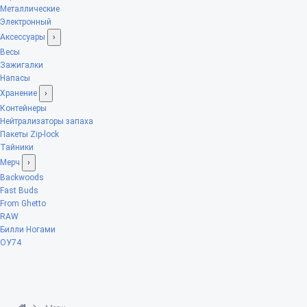
Металлические
Электронный
Аксессуары
›
Весы
Зажигалки
Напасы
Хранение
›
Контейнеры
Нейтрализаторы запаха
Пакеты Zip-lock
Тайники
Мерч
›
Backwoods
Fast Buds
From Ghetto
RAW
Билли Ногами
ОУ74