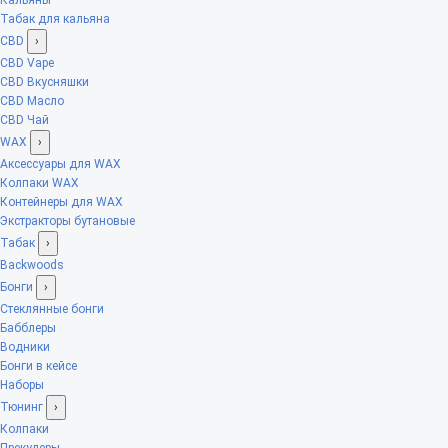
Табак для кальяна
CBD
›
CBD Vape
CBD Вкусняшки
CBD Масло
CBD Чай
WAX
›
Аксессуары для WAX
Колпаки WAX
Контейнеры для WAX
Экстракторы бутановые
Табак
›
Backwoods
Бонги
›
Стеклянные бонги
Бабблеры
Водники
Бонги в кейсе
Наборы
Тюнинг
›
Колпаки
Прекулеры