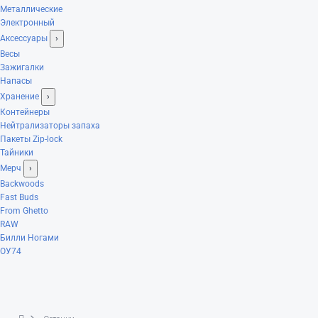
Металлические
Электронный
Аксессуары
›
Весы
Зажигалки
Напасы
Хранение
›
Контейнеры
Нейтрализаторы запаха
Пакеты Zip-lock
Тайники
Мерч
›
Backwoods
Fast Buds
From Ghetto
RAW
Билли Ногами
ОУ74