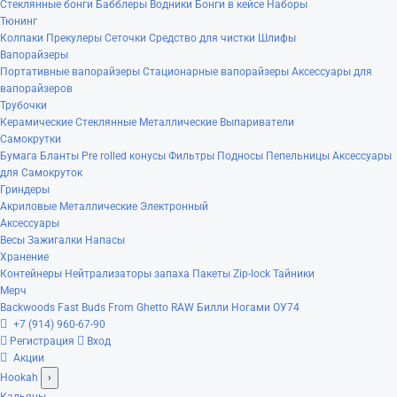
Стеклянные бонги
Бабблеры
Водники
Бонги в кейсе
Наборы
Тюнинг
Колпаки
Прекулеры
Сеточки
Средство для чистки
Шлифы
Вапорайзеры
Портативные вапорайзеры
Стационарные вапорайзеры
Аксессуары для
вапорайзеров
Трубочки
Керамические
Стеклянные
Металлические
Выпариватели
Самокрутки
Бумага
Бланты
Pre rolled конусы
Фильтры
Подносы
Пепельницы
Аксессуары
для Самокруток
Гриндеры
Акриловые
Металлические
Электронный
Аксессуары
Весы
Зажигалки
Напасы
Хранение
Контейнеры
Нейтрализаторы запаха
Пакеты Zip-lock
Тайники
Мерч
Backwoods
Fast Buds
From Ghetto
RAW
Билли Ногами
ОУ74
+7 (914) 960-67-90
Регистрация
Вход
Акции
Hookah
›
Кальяны