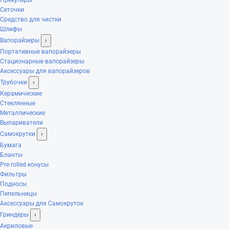
Сеточки
Средство для чистки
Шлифы
Вапорайзеры
›
Портативные вапорайзеры
Стационарные вапорайзеры
Аксессуары для вапорайзеров
Трубочки
›
Керамические
Стеклянные
Металлические
Выпариватели
Самокрутки
›
Бумага
Бланты
Pre rolled конусы
Фильтры
Подносы
Пепельницы
Аксессуары для Самокруток
Гриндеры
›
Акриловые