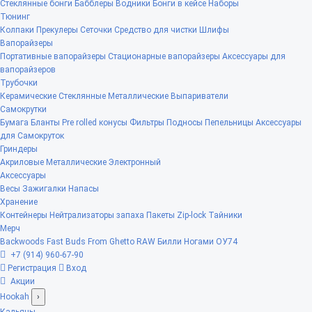
Стеклянные бонги
Бабблеры
Водники
Бонги в кейсе
Наборы
Тюнинг
Колпаки
Прекулеры
Сеточки
Средство для чистки
Шлифы
Вапорайзеры
Портативные вапорайзеры
Стационарные вапорайзеры
Аксессуары для
вапорайзеров
Трубочки
Керамические
Стеклянные
Металлические
Выпариватели
Самокрутки
Бумага
Бланты
Pre rolled конусы
Фильтры
Подносы
Пепельницы
Аксессуары
для Самокруток
Гриндеры
Акриловые
Металлические
Электронный
Аксессуары
Весы
Зажигалки
Напасы
Хранение
Контейнеры
Нейтрализаторы запаха
Пакеты Zip-lock
Тайники
Мерч
Backwoods
Fast Buds
From Ghetto
RAW
Билли Ногами
ОУ74
+7 (914) 960-67-90
Регистрация
Вход
Акции
Hookah
›
Кальяны