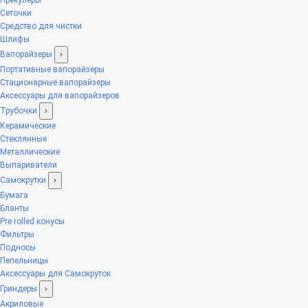
Сеточки
Средство для чистки
Шлифы
Вапорайзеры
›
Портативные вапорайзеры
Стационарные вапорайзеры
Аксессуары для вапорайзеров
Трубочки
›
Керамические
Стеклянные
Металлические
Выпариватели
Самокрутки
›
Бумага
Бланты
Pre rolled конусы
Фильтры
Подносы
Пепельницы
Аксессуары для Самокруток
Гриндеры
›
Акриловые