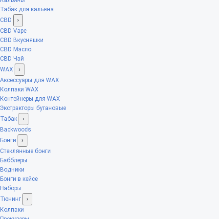
Табак для кальяна
CBD
›
CBD Vape
CBD Вкусняшки
CBD Масло
CBD Чай
WAX
›
Аксессуары для WAX
Колпаки WAX
Контейнеры для WAX
Экстракторы бутановые
Табак
›
Backwoods
Бонги
›
Стеклянные бонги
Бабблеры
Водники
Бонги в кейсе
Наборы
Тюнинг
›
Колпаки
Прекулеры