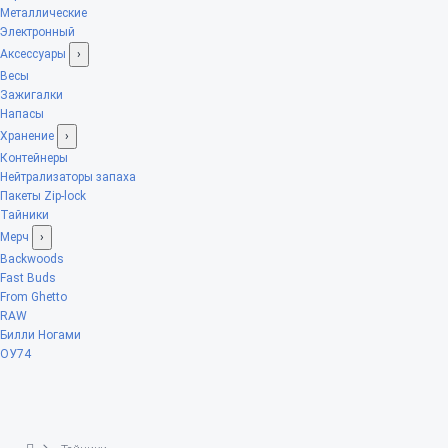
Металлические
Электронный
Аксессуары
›
Весы
Зажигалки
Напасы
Хранение
›
Контейнеры
Нейтрализаторы запаха
Пакеты Zip-lock
Тайники
Мерч
›
Backwoods
Fast Buds
From Ghetto
RAW
Билли Ногами
ОУ74