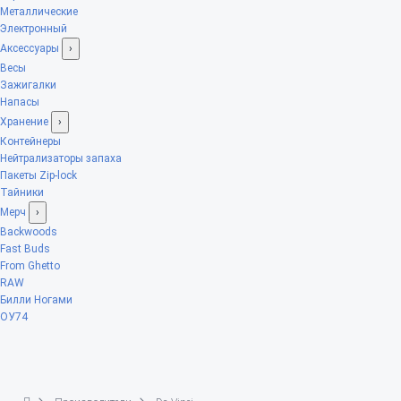
Металлические
Электронный
Аксессуары
›
Весы
Зажигалки
Напасы
Хранение
›
Контейнеры
Нейтрализаторы запаха
Пакеты Zip-lock
Тайники
Мерч
›
Backwoods
Fast Buds
From Ghetto
RAW
Билли Ногами
ОУ74