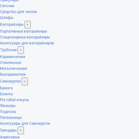
Сеточки
Средство для чистки
Шлифы
Вапорайзеры
›
Портативные вапорайзеры
Стационарные вапорайзеры
Аксессуары для вапорайзеров
Трубочки
›
Керамические
Стеклянные
Металлические
Выпариватели
Самокрутки
›
Бумага
Бланты
Pre rolled конусы
Фильтры
Подносы
Пепельницы
Аксессуары для Самокруток
Гриндеры
›
Акриловые