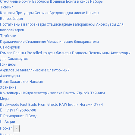
Стеклянные бонги
Бабблеры
Водники
Бонги в кейсе
Наборы
Тюнинг
Колпаки
Прекулеры
Сеточки
Средство для чистки
Шлифы
Вапорайзеры
Портативные вапорайзеры
Стационарные вапорайзеры
Аксессуары для
вапорайзеров
Трубочки
Керамические
Стеклянные
Металлические
Выпариватели
Самокрутки
Бумага
Бланты
Pre rolled конусы
Фильтры
Подносы
Пепельницы
Аксессуары
для Самокруток
Гриндеры
Акриловые
Металлические
Электронный
Аксессуары
Весы
Зажигалки
Напасы
Хранение
Контейнеры
Нейтрализаторы запаха
Пакеты Zip-lock
Тайники
Мерч
Backwoods
Fast Buds
From Ghetto
RAW
Билли Ногами
ОУ74
+7 (914) 960-67-90
Регистрация
Вход
Акции
Hookah
›
Кальяны