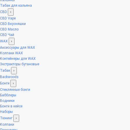
Табак для кальяна
CBD
›
CBD Vape
CBD Вкусняшки
CBD Масло
CBD Чай
WAX
›
Аксессуары для WAX
Колпаки WAX
Контейнеры для WAX
Экстракторы бутановые
Табак
›
Backwoods
Бонги
›
Стеклянные бонги
Бабблеры
Водники
Бонги в кейсе
Наборы
Тюнинг
›
Колпаки
Прекулеры