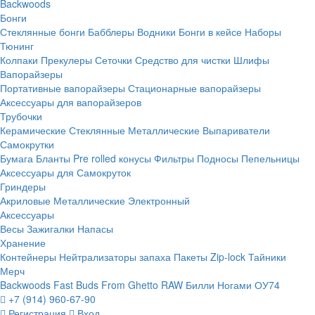
Backwoods
Бонги
Стеклянные бонги
Бабблеры
Водники
Бонги в кейсе
Наборы
Тюнинг
Колпаки
Прекулеры
Сеточки
Средство для чистки
Шлифы
Вапорайзеры
Портативные вапорайзеры
Стационарные вапорайзеры
Аксессуары для вапорайзеров
Трубочки
Керамические
Стеклянные
Металлические
Выпариватели
Самокрутки
Бумага
Бланты
Pre rolled конусы
Фильтры
Подносы
Пепельницы
Аксессуары для Самокруток
Гриндеры
Акриловые
Металлические
Электронный
Аксессуары
Весы
Зажигалки
Напасы
Хранение
Контейнеры
Нейтрализаторы запаха
Пакеты Zip-lock
Тайники
Мерч
Backwoods
Fast Buds
From Ghetto
RAW
Билли Ногами
ОУ74
+7 (914) 960-67-90
Регистрация
Вход