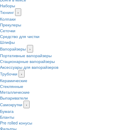
Наборы
Тюнинг
›
Колпаки
Прекулеры
Сеточки
Средство для чистки
Шлифы
Вапорайзеры
›
Портативные вапорайзеры
Стационарные вапорайзеры
Аксессуары для вапорайзеров
Трубочки
›
Керамические
Стеклянные
Металлические
Выпариватели
Самокрутки
›
Бумага
Бланты
Pre rolled конусы
Фильтры