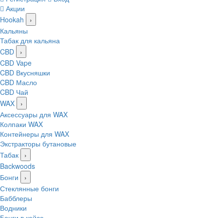
Акции
Hookah
›
Кальяны
Табак для кальяна
CBD
›
CBD Vape
CBD Вкусняшки
CBD Масло
CBD Чай
WAX
›
Аксессуары для WAX
Колпаки WAX
Контейнеры для WAX
Экстракторы бутановые
Табак
›
Backwoods
Бонги
›
Стеклянные бонги
Бабблеры
Водники
Бонги в кейсе