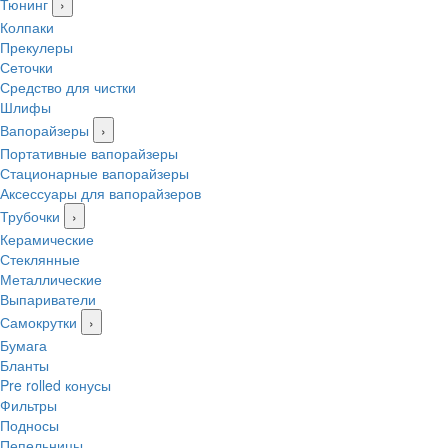
Тюнинг
›
Колпаки
Прекулеры
Сеточки
Средство для чистки
Шлифы
Вапорайзеры
›
Портативные вапорайзеры
Стационарные вапорайзеры
Аксессуары для вапорайзеров
Трубочки
›
Керамические
Стеклянные
Металлические
Выпариватели
Самокрутки
›
Бумага
Бланты
Pre rolled конусы
Фильтры
Подносы
Пепельницы