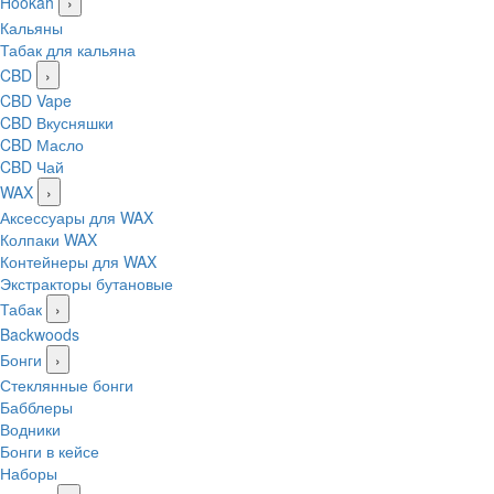
Hookah
›
Кальяны
Табак для кальяна
CBD
›
CBD Vape
CBD Вкусняшки
CBD Масло
CBD Чай
WAX
›
Аксессуары для WAX
Колпаки WAX
Контейнеры для WAX
Экстракторы бутановые
Табак
›
Backwoods
Бонги
›
Стеклянные бонги
Бабблеры
Водники
Бонги в кейсе
Наборы