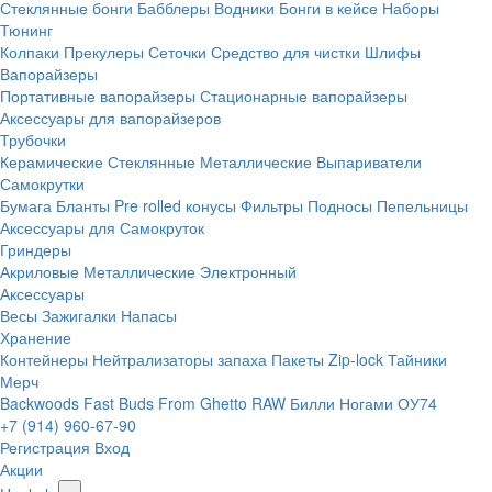
Стеклянные бонги
Бабблеры
Водники
Бонги в кейсе
Наборы
Тюнинг
Колпаки
Прекулеры
Сеточки
Средство для чистки
Шлифы
Вапорайзеры
Портативные вапорайзеры
Стационарные вапорайзеры
Аксессуары для вапорайзеров
Трубочки
Керамические
Стеклянные
Металлические
Выпариватели
Самокрутки
Бумага
Бланты
Pre rolled конусы
Фильтры
Подносы
Пепельницы
Аксессуары для Самокруток
Гриндеры
Акриловые
Металлические
Электронный
Аксессуары
Весы
Зажигалки
Напасы
Хранение
Контейнеры
Нейтрализаторы запаха
Пакеты Zip-lock
Тайники
Мерч
Backwoods
Fast Buds
From Ghetto
RAW
Билли Ногами
ОУ74
+7 (914) 960-67-90
Регистрация
Вход
Акции