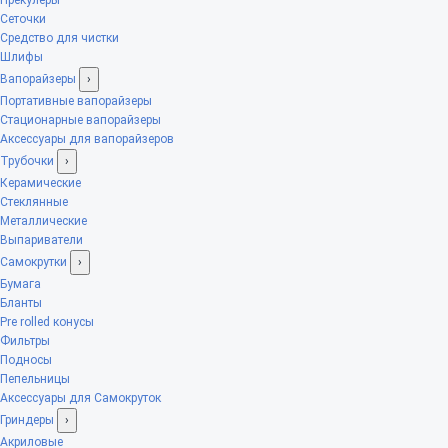
Сеточки
Средство для чистки
Шлифы
Вапорайзеры
›
Портативные вапорайзеры
Стационарные вапорайзеры
Аксессуары для вапорайзеров
Трубочки
›
Керамические
Стеклянные
Металлические
Выпариватели
Самокрутки
›
Бумага
Бланты
Pre rolled конусы
Фильтры
Подносы
Пепельницы
Аксессуары для Самокруток
Гриндеры
›
Акриловые