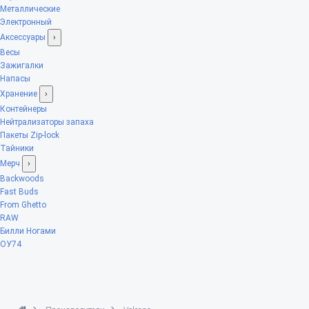
Металлические
Электронный
Аксессуары
›
Весы
Зажигалки
Напасы
Хранение
›
Контейнеры
Нейтрализаторы запаха
Пакеты Zip-lock
Тайники
Мерч
›
Backwoods
Fast Buds
From Ghetto
RAW
Билли Ногами
ОУ74