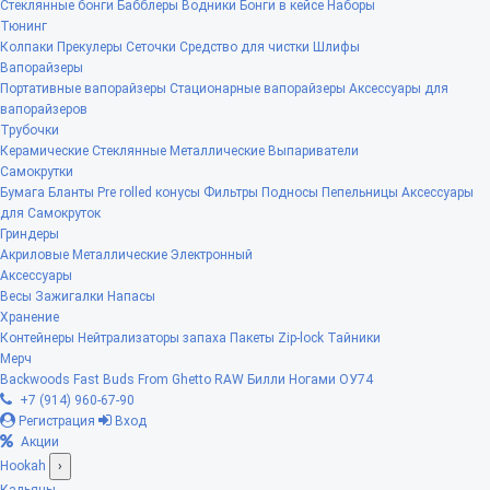
Стеклянные бонги
Бабблеры
Водники
Бонги в кейсе
Наборы
Тюнинг
Колпаки
Прекулеры
Сеточки
Средство для чистки
Шлифы
Вапорайзеры
Портативные вапорайзеры
Стационарные вапорайзеры
Аксессуары для
вапорайзеров
Трубочки
Керамические
Стеклянные
Металлические
Выпариватели
Самокрутки
Бумага
Бланты
Pre rolled конусы
Фильтры
Подносы
Пепельницы
Аксессуары
для Самокруток
Гриндеры
Акриловые
Металлические
Электронный
Аксессуары
Весы
Зажигалки
Напасы
Хранение
Контейнеры
Нейтрализаторы запаха
Пакеты Zip-lock
Тайники
Мерч
Backwoods
Fast Buds
From Ghetto
RAW
Билли Ногами
ОУ74
+7 (914) 960-67-90
Регистрация
Вход
Акции
Hookah
›
Кальяны