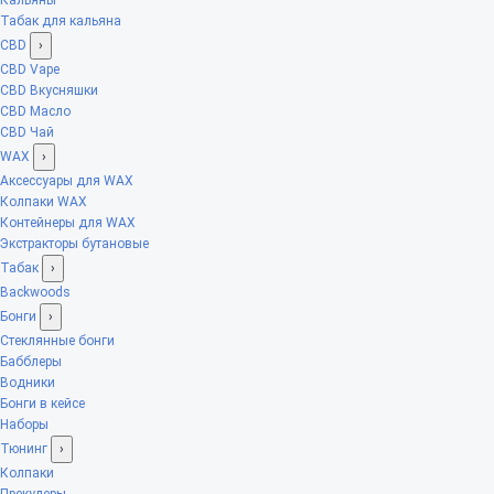
Табак для кальяна
CBD
›
CBD Vape
CBD Вкусняшки
CBD Масло
CBD Чай
WAX
›
Аксессуары для WAX
Колпаки WAX
Контейнеры для WAX
Экстракторы бутановые
Табак
›
Backwoods
Бонги
›
Стеклянные бонги
Бабблеры
Водники
Бонги в кейсе
Наборы
Тюнинг
›
Колпаки
Прекулеры