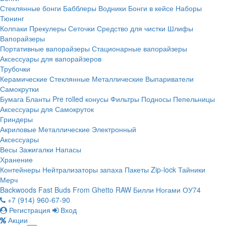
Стеклянные бонги
Бабблеры
Водники
Бонги в кейсе
Наборы
Тюнинг
Колпаки
Прекулеры
Сеточки
Средство для чистки
Шлифы
Вапорайзеры
Портативные вапорайзеры
Стационарные вапорайзеры
Аксессуары для вапорайзеров
Трубочки
Керамические
Стеклянные
Металлические
Выпариватели
Самокрутки
Бумага
Бланты
Pre rolled конусы
Фильтры
Подносы
Пепельницы
Аксессуары для Самокруток
Гриндеры
Акриловые
Металлические
Электронный
Аксессуары
Весы
Зажигалки
Напасы
Хранение
Контейнеры
Нейтрализаторы запаха
Пакеты Zip-lock
Тайники
Мерч
Backwoods
Fast Buds
From Ghetto
RAW
Билли Ногами
ОУ74
+7 (914) 960-67-90
Регистрация
Вход
Акции