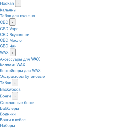
Hookah
›
Кальяны
Табак для кальяна
CBD
›
CBD Vape
CBD Вкусняшки
CBD Масло
CBD Чай
WAX
›
Аксессуары для WAX
Колпаки WAX
Контейнеры для WAX
Экстракторы бутановые
Табак
›
Backwoods
Бонги
›
Стеклянные бонги
Бабблеры
Водники
Бонги в кейсе
Наборы