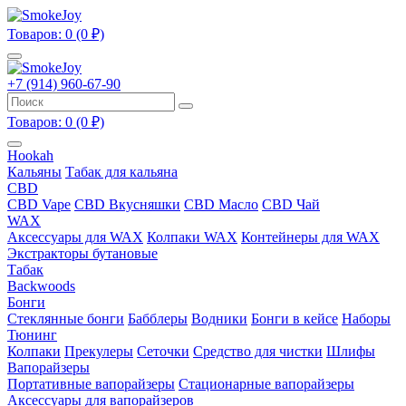
Товаров: 0 (0 ₽)
+7 (914) 960-67-90
Товаров: 0 (0 ₽)
Hookah
Кальяны
Табак для кальяна
CBD
CBD Vape
CBD Вкусняшки
CBD Масло
CBD Чай
WAX
Аксессуары для WAX
Колпаки WAX
Контейнеры для WAX
Экстракторы бутановые
Табак
Backwoods
Бонги
Стеклянные бонги
Бабблеры
Водники
Бонги в кейсе
Наборы
Тюнинг
Колпаки
Прекулеры
Сеточки
Средство для чистки
Шлифы
Вапорайзеры
Портативные вапорайзеры
Стационарные вапорайзеры
Аксессуары для вапорайзеров