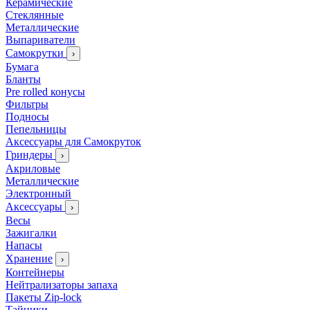
Керамические
Стеклянные
Металлические
Выпариватели
Самокрутки
›
Бумага
Бланты
Pre rolled конусы
Фильтры
Подносы
Пепельницы
Аксессуары для Самокруток
Гриндеры
›
Акриловые
Металлические
Электронный
Аксессуары
›
Весы
Зажигалки
Напасы
Хранение
›
Контейнеры
Нейтрализаторы запаха
Пакеты Zip-lock
Тайники