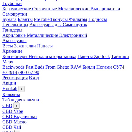
Трубочки
Керамические
Стеклянные
Металлические
Выпариватели
Самокрутки
Бумага
Бланты
Pre rolled конусы
Фильтры
Подносы
Пепельницы
Аксессуары для Самокруток
Гриндеры
Акриловые
Металлические
Электронный
Аксессуары
Весы
Зажигалки
Напасы
Хранение
Контейнеры
Нейтрализаторы запаха
Пакеты Zip-lock
Тайники
Мерч
Backwoods
Fast Buds
From Ghetto
RAW
Билли Ногами
ОУ74
+7 (914) 960-67-90
Регистрация
Вход
Акции
Hookah
›
Кальяны
Табак для кальяна
CBD
›
CBD Vape
CBD Вкусняшки
CBD Масло
CBD Чай