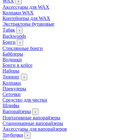
WAX
›
Аксессуары для WAX
Колпаки WAX
Контейнеры для WAX
Экстракторы бутановые
Табак
›
Backwoods
Бонги
›
Стеклянные бонги
Бабблеры
Водники
Бонги в кейсе
Наборы
Тюнинг
›
Колпаки
Прекулеры
Сеточки
Средство для чистки
Шлифы
Вапорайзеры
›
Портативные вапорайзеры
Стационарные вапорайзеры
Аксессуары для вапорайзеров
Трубочки
›