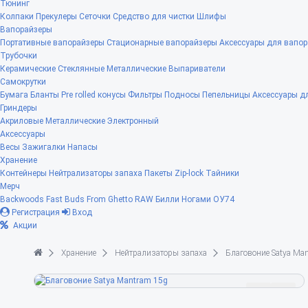
Тюнинг
Колпаки
Прекулеры
Сеточки
Средство для чистки
Шлифы
Вапорайзеры
Портативные вапорайзеры
Стационарные вапорайзеры
Аксессуары для вапор
Трубочки
Керамические
Стеклянные
Металлические
Выпариватели
Самокрутки
Бумага
Бланты
Pre rolled конусы
Фильтры
Подносы
Пепельницы
Аксессуары д
Гриндеры
Акриловые
Металлические
Электронный
Аксессуары
Весы
Зажигалки
Напасы
Хранение
Контейнеры
Нейтрализаторы запаха
Пакеты Zip-lock
Тайники
Мерч
Backwoods
Fast Buds
From Ghetto
RAW
Билли Ногами
ОУ74
Регистрация
Вход
Акции
Хранение
Нейтрализаторы запаха
Благовоние Satya Ma