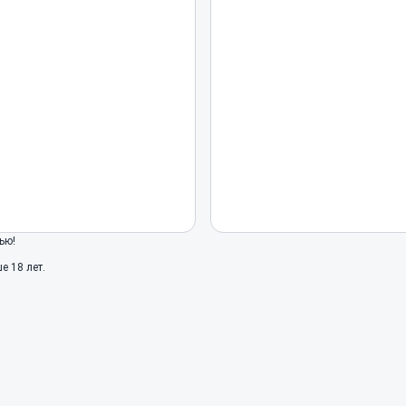
ью!
 18 лет.