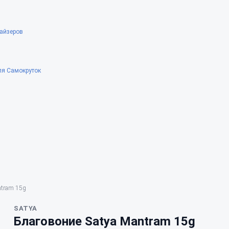
айзеров
ля Самокруток
ntram 15g
SATYA
Благовоние Satya Mantram 15g