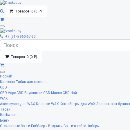
Товаров: 0 (0 ₽)
+7 (914) 960-67-90
Товаров: 0 (0 ₽)
Hookah
Кальяны
Табак для кальяна
CBD
CBD Vape
CBD Вкусняшки
CBD Масло
CBD Чай
WAX
Аксессуары для WAX
Колпаки WAX
Контейнеры для WAX
Экстракторы бутано
Табак
Backwoods
Бонги
Стеклянные бонги
Бабблеры
Водники
Бонги в кейсе
Наборы