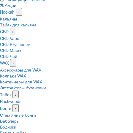
Акции
Hookah
›
Кальяны
Табак для кальяна
CBD
›
CBD Vape
CBD Вкусняшки
CBD Масло
CBD Чай
WAX
›
Аксессуары для WAX
Колпаки WAX
Контейнеры для WAX
Экстракторы бутановые
Табак
›
Backwoods
Бонги
›
Стеклянные бонги
Бабблеры
Водники
Бонги в кейсе