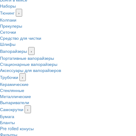
Наборы
Тюнинг
›
Колпаки
Прекулеры
Сеточки
Средство для чистки
Шлифы
Вапорайзеры
›
Портативные вапорайзеры
Стационарные вапорайзеры
Аксессуары для вапорайзеров
Трубочки
›
Керамические
Стеклянные
Металлические
Выпариватели
Самокрутки
›
Бумага
Бланты
Pre rolled конусы
Фильтры