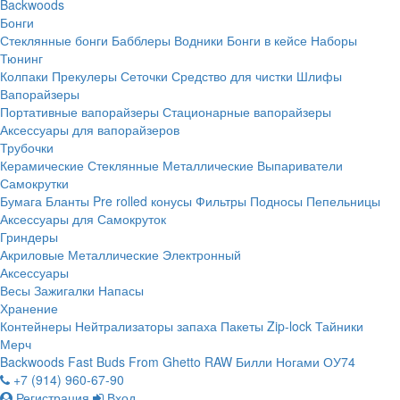
Backwoods
Бонги
Стеклянные бонги
Бабблеры
Водники
Бонги в кейсе
Наборы
Тюнинг
Колпаки
Прекулеры
Сеточки
Средство для чистки
Шлифы
Вапорайзеры
Портативные вапорайзеры
Стационарные вапорайзеры
Аксессуары для вапорайзеров
Трубочки
Керамические
Стеклянные
Металлические
Выпариватели
Самокрутки
Бумага
Бланты
Pre rolled конусы
Фильтры
Подносы
Пепельницы
Аксессуары для Самокруток
Гриндеры
Акриловые
Металлические
Электронный
Аксессуары
Весы
Зажигалки
Напасы
Хранение
Контейнеры
Нейтрализаторы запаха
Пакеты Zip-lock
Тайники
Мерч
Backwoods
Fast Buds
From Ghetto
RAW
Билли Ногами
ОУ74
+7 (914) 960-67-90
Регистрация
Вход