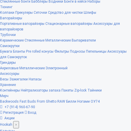
Стеклянные бонги
Бабблеры
Водники
Бонги в кейсе
Наборы
Тюнинг
Колпаки
Прекулеры
Сеточки
Средство для чистки
Шлифы
Вапорайзеры
Портативные вапорайзеры
Стационарные вапорайзеры
Аксессуары для
вапорайзеров
Трубочки
Керамические
Стеклянные
Металлические
Выпариватели
Самокрутки
Бумага
Бланты
Pre rolled конусы
Фильтры
Подносы
Пепельницы
Аксессуары
для Самокруток
Гриндеры
Акриловые
Металлические
Электронный
Аксессуары
Весы
Зажигалки
Напасы
Хранение
Контейнеры
Нейтрализаторы запаха
Пакеты Zip-lock
Тайники
Мерч
Backwoods
Fast Buds
From Ghetto
RAW
Билли Ногами
ОУ74
+7 (914) 960-67-90
Регистрация
Вход
Акции
Hookah
›
Кальяны