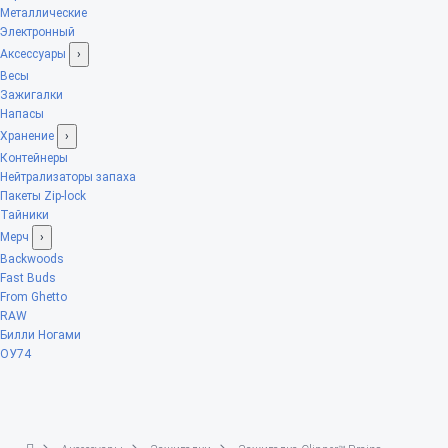
Металлические
Электронный
Аксессуары
›
Весы
Зажигалки
Напасы
Хранение
›
Контейнеры
Нейтрализаторы запаха
Пакеты Zip-lock
Тайники
Мерч
›
Backwoods
Fast Buds
From Ghetto
RAW
Билли Ногами
ОУ74