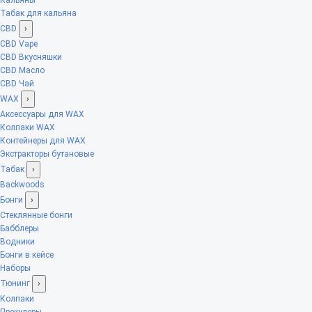
Табак для кальяна
CBD
›
CBD Vape
CBD Вкусняшки
CBD Масло
CBD Чай
WAX
›
Аксессуары для WAX
Колпаки WAX
Контейнеры для WAX
Экстракторы бутановые
Табак
›
Backwoods
Бонги
›
Стеклянные бонги
Бабблеры
Водники
Бонги в кейсе
Наборы
Тюнинг
›
Колпаки
Прекулеры