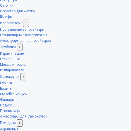
Сеточки
Средство для чистки
Шлифы
Вапорайзеры
›
Портативные вапорайзеры
Стационарные вапорайзеры
Аксессуары для вапорайзеров
Трубочки
›
Керамические
Стеклянные
Металлические
Выпариватели
Самокрутки
›
Бумага
Бланты
Pre rolled конусы
Фильтры
Подносы
Пепельницы
Аксессуары для Самокруток
Гриндеры
›
Акриловые