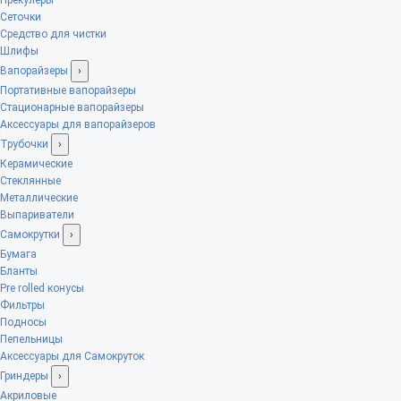
Сеточки
Средство для чистки
Шлифы
Вапорайзеры
›
Портативные вапорайзеры
Стационарные вапорайзеры
Аксессуары для вапорайзеров
Трубочки
›
Керамические
Стеклянные
Металлические
Выпариватели
Самокрутки
›
Бумага
Бланты
Pre rolled конусы
Фильтры
Подносы
Пепельницы
Аксессуары для Самокруток
Гриндеры
›
Акриловые