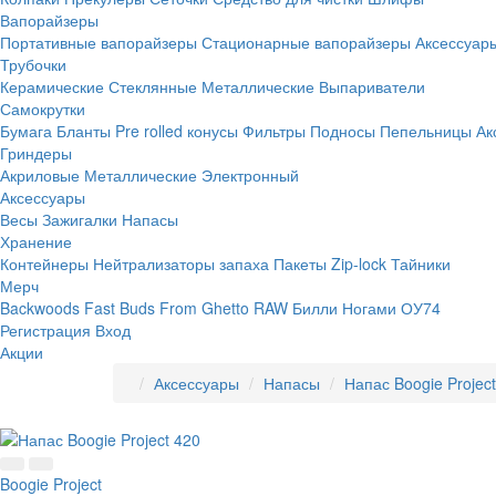
Вапорайзеры
Портативные вапорайзеры
Стационарные вапорайзеры
Аксессуар
Трубочки
Керамические
Стеклянные
Металлические
Выпариватели
Самокрутки
Бумага
Бланты
Pre rolled конусы
Фильтры
Подносы
Пепельницы
Ак
Гриндеры
Акриловые
Металлические
Электронный
Аксессуары
Весы
Зажигалки
Напасы
Хранение
Контейнеры
Нейтрализаторы запаха
Пакеты Zip-lock
Тайники
Мерч
Backwoods
Fast Buds
From Ghetto
RAW
Билли Ногами
ОУ74
Регистрация
Вход
Акции
Аксессуары
Напасы
Напас Boogie Projec
Boogie Project