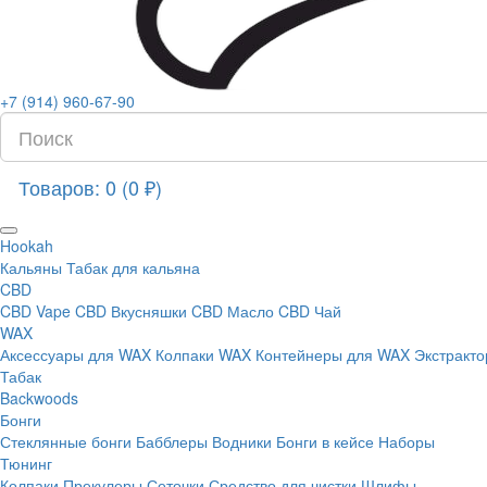
+7 (914) 960-67-90
Товаров: 0 (0 ₽)
Hookah
Кальяны
Табак для кальяна
CBD
CBD Vape
CBD Вкусняшки
CBD Масло
CBD Чай
WAX
Аксессуары для WAX
Колпаки WAX
Контейнеры для WAX
Экстракт
Табак
Backwoods
Бонги
Стеклянные бонги
Бабблеры
Водники
Бонги в кейсе
Наборы
Тюнинг
Колпаки
Прекулеры
Сеточки
Средство для чистки
Шлифы