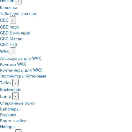
Hookah
›
Кальяны
Табак для кальяна
CBD
›
CBD Vape
CBD Вкусняшки
CBD Масло
CBD Чай
WAX
›
Аксессуары для WAX
Колпаки WAX
Контейнеры для WAX
Экстракторы бутановые
Табак
›
Backwoods
Бонги
›
Стеклянные бонги
Бабблеры
Водники
Бонги в кейсе
Наборы