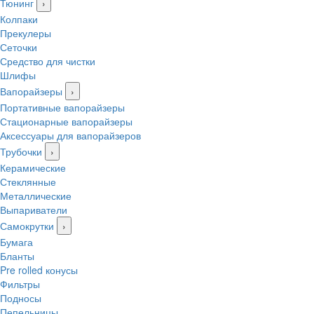
Тюнинг
›
Колпаки
Прекулеры
Сеточки
Средство для чистки
Шлифы
Вапорайзеры
›
Портативные вапорайзеры
Стационарные вапорайзеры
Аксессуары для вапорайзеров
Трубочки
›
Керамические
Стеклянные
Металлические
Выпариватели
Самокрутки
›
Бумага
Бланты
Pre rolled конусы
Фильтры
Подносы
Пепельницы