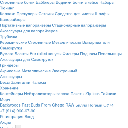
Стеклянные бонги
Бабблеры
Водники
Бонги в кейсе
Наборы
Тюнинг
Колпаки
Прекулеры
Сеточки
Средство для чистки
Шлифы
Вапорайзеры
Портативные вапорайзеры
Стационарные вапорайзеры
Аксессуары для вапорайзеров
Трубочки
Керамические
Стеклянные
Металлические
Выпариватели
Самокрутки
Бумага
Бланты
Pre rolled конусы
Фильтры
Подносы
Пепельницы
Аксессуары для Самокруток
Гриндеры
Акриловые
Металлические
Электронный
Аксессуары
Весы
Зажигалки
Напасы
Хранение
Контейнеры
Нейтрализаторы запаха
Пакеты Zip-lock
Тайники
Мерч
Backwoods
Fast Buds
From Ghetto
RAW
Билли Ногами
ОУ74
+7 (914) 960-67-90
Регистрация
Вход
Акции