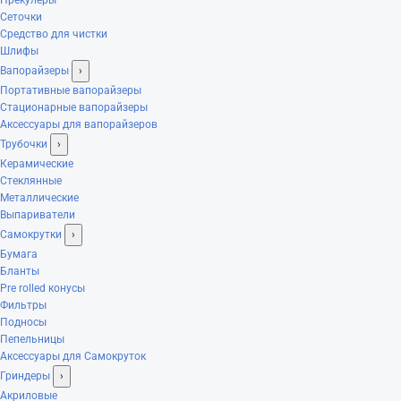
Сеточки
Средство для чистки
Шлифы
Вапорайзеры
›
Портативные вапорайзеры
Стационарные вапорайзеры
Аксессуары для вапорайзеров
Трубочки
›
Керамические
Стеклянные
Металлические
Выпариватели
Самокрутки
›
Бумага
Бланты
Pre rolled конусы
Фильтры
Подносы
Пепельницы
Аксессуары для Самокруток
Гриндеры
›
Акриловые