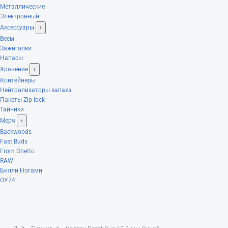
Металлические
Электронный
Аксессуары
›
Весы
Зажигалки
Напасы
Хранение
›
Контейнеры
Нейтрализаторы запаха
Пакеты Zip-lock
Тайники
Мерч
›
Backwoods
Fast Buds
From Ghetto
RAW
Билли Ногами
ОУ74