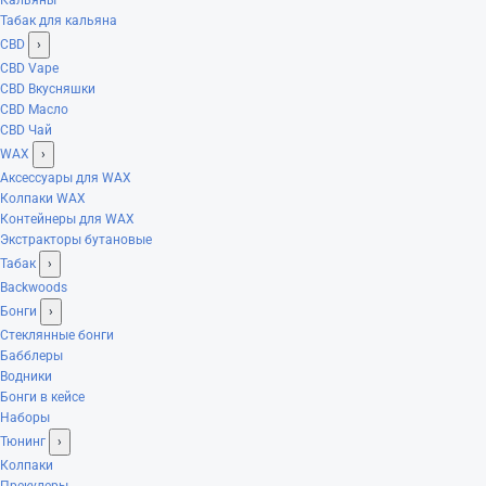
Табак для кальяна
CBD
›
CBD Vape
CBD Вкусняшки
CBD Масло
CBD Чай
WAX
›
Аксессуары для WAX
Колпаки WAX
Контейнеры для WAX
Экстракторы бутановые
Табак
›
Backwoods
Бонги
›
Стеклянные бонги
Бабблеры
Водники
Бонги в кейсе
Наборы
Тюнинг
›
Колпаки
Прекулеры