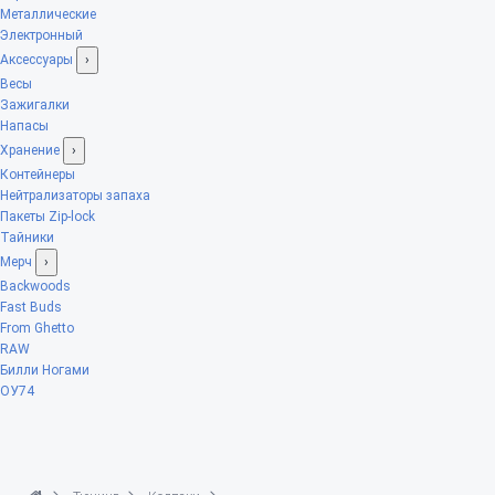
Металлические
Электронный
Аксессуары
›
Весы
Зажигалки
Напасы
Хранение
›
Контейнеры
Нейтрализаторы запаха
Пакеты Zip-lock
Тайники
Мерч
›
Backwoods
Fast Buds
From Ghetto
RAW
Билли Ногами
ОУ74