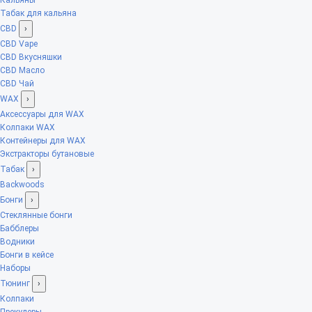
Табак для кальяна
CBD
›
CBD Vape
CBD Вкусняшки
CBD Масло
CBD Чай
WAX
›
Аксессуары для WAX
Колпаки WAX
Контейнеры для WAX
Экстракторы бутановые
Табак
›
Backwoods
Бонги
›
Стеклянные бонги
Бабблеры
Водники
Бонги в кейсе
Наборы
Тюнинг
›
Колпаки
Прекулеры