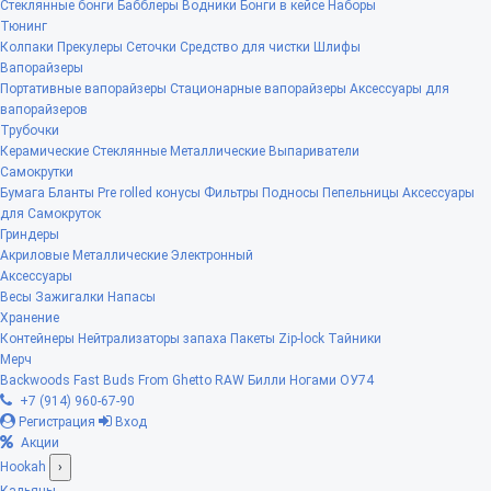
Стеклянные бонги
Бабблеры
Водники
Бонги в кейсе
Наборы
Тюнинг
Колпаки
Прекулеры
Сеточки
Средство для чистки
Шлифы
Вапорайзеры
Портативные вапорайзеры
Стационарные вапорайзеры
Аксессуары для
вапорайзеров
Трубочки
Керамические
Стеклянные
Металлические
Выпариватели
Самокрутки
Бумага
Бланты
Pre rolled конусы
Фильтры
Подносы
Пепельницы
Аксессуары
для Самокруток
Гриндеры
Акриловые
Металлические
Электронный
Аксессуары
Весы
Зажигалки
Напасы
Хранение
Контейнеры
Нейтрализаторы запаха
Пакеты Zip-lock
Тайники
Мерч
Backwoods
Fast Buds
From Ghetto
RAW
Билли Ногами
ОУ74
+7 (914) 960-67-90
Регистрация
Вход
Акции
Hookah
›
Кальяны