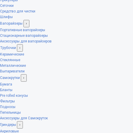
Сеточки
Средство для чистки
Шлифы
Вапорайзеры
›
Портативные вапорайзеры
Стационарные вапорайзеры
Аксессуары для вапорайзеров
Трубочки
›
Керамические
Стеклянные
Металлические
Выпариватели
Самокрутки
›
Бумага
Бланты
Pre rolled конусы
Фильтры
Подносы
Пепельницы
Аксессуары для Самокруток
Гриндеры
›
Акриловые