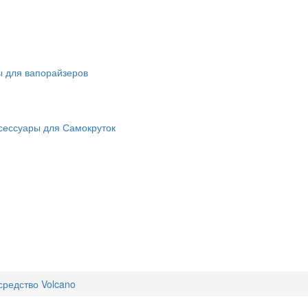
ы для вапорайзеров
сессуары для Самокруток
средство Volcano