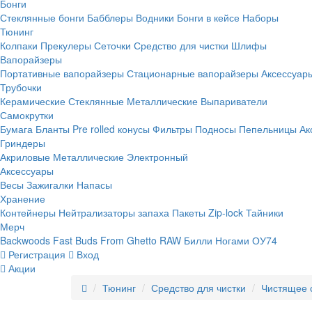
Бонги
Стеклянные бонги
Бабблеры
Водники
Бонги в кейсе
Наборы
Тюнинг
Колпаки
Прекулеры
Сеточки
Средство для чистки
Шлифы
Вапорайзеры
Портативные вапорайзеры
Стационарные вапорайзеры
Аксессуар
Трубочки
Керамические
Стеклянные
Металлические
Выпариватели
Самокрутки
Бумага
Бланты
Pre rolled конусы
Фильтры
Подносы
Пепельницы
Ак
Гриндеры
Акриловые
Металлические
Электронный
Аксессуары
Весы
Зажигалки
Напасы
Хранение
Контейнеры
Нейтрализаторы запаха
Пакеты Zip-lock
Тайники
Мерч
Backwoods
Fast Buds
From Ghetto
RAW
Билли Ногами
ОУ74
Регистрация
Вход
Акции
Тюнинг
Средство для чистки
Чистящее 