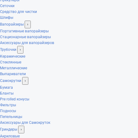
Сеточки
Средство для чистки
Шлифы
Вапорайзеры
›
Портативные вапорайзеры
Стационарные вапорайзеры
Аксессуары для вапорайзеров
Трубочки
›
Керамические
Стеклянные
Металлические
Выпариватели
Самокрутки
›
Бумага
Бланты
Pre rolled конусы
Фильтры
Подносы
Пепельницы
Аксессуары для Самокруток
Гриндеры
›
Акриловые