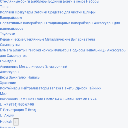
Стеклянные бонги
Бабблеры
Водники
Бонги в кейсе
Наборы
Тюнинг
Колпаки
Прекулеры
Сеточки
Средство для чистки
Шлифы
Вапорайзеры
Портативные вапорайзеры
Стационарные вапорайзеры
Аксессуары для
вапорайзеров
Трубочки
Керамические
Стеклянные
Металлические
Выпариватели
Самокрутки
Бумага
Бланты
Pre rolled конусы
Фильтры
Подносы
Пепельницы
Аксессуары
для Самокруток
Гриндеры
Акриловые
Металлические
Электронный
Аксессуары
Весы
Зажигалки
Напасы
Хранение
Контейнеры
Нейтрализаторы запаха
Пакеты Zip-lock
Тайники
Мерч
Backwoods
Fast Buds
From Ghetto
RAW
Билли Ногами
ОУ74
+7 (914) 960-67-90
Регистрация
Вход
Акции
Hookah
›
Кальяны