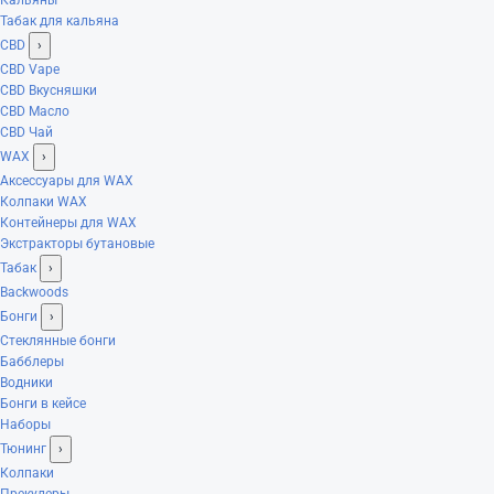
Табак для кальяна
CBD
›
CBD Vape
CBD Вкусняшки
CBD Масло
CBD Чай
WAX
›
Аксессуары для WAX
Колпаки WAX
Контейнеры для WAX
Экстракторы бутановые
Табак
›
Backwoods
Бонги
›
Стеклянные бонги
Бабблеры
Водники
Бонги в кейсе
Наборы
Тюнинг
›
Колпаки
Прекулеры