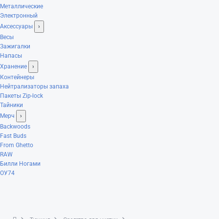
Металлические
Электронный
Аксессуары
›
Весы
Зажигалки
Напасы
Хранение
›
Контейнеры
Нейтрализаторы запаха
Пакеты Zip-lock
Тайники
Мерч
›
Backwoods
Fast Buds
From Ghetto
RAW
Билли Ногами
ОУ74