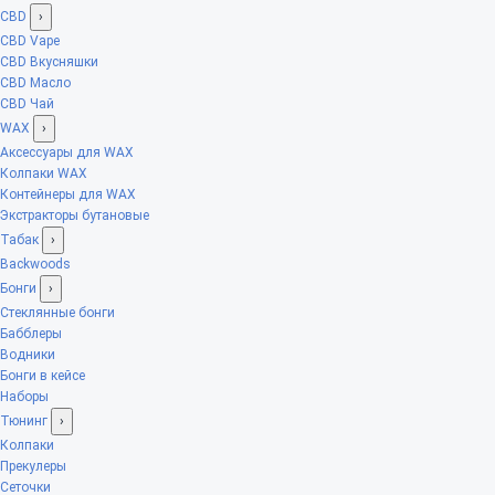
CBD
›
CBD Vape
CBD Вкусняшки
CBD Масло
CBD Чай
WAX
›
Аксессуары для WAX
Колпаки WAX
Контейнеры для WAX
Экстракторы бутановые
Табак
›
Backwoods
Бонги
›
Стеклянные бонги
Бабблеры
Водники
Бонги в кейсе
Наборы
Тюнинг
›
Колпаки
Прекулеры
Сеточки