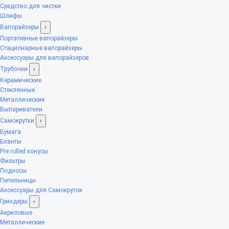
Средство для чистки
Шлифы
Вапорайзеры
›
Портативные вапорайзеры
Стационарные вапорайзеры
Аксессуары для вапорайзеров
Трубочки
›
Керамические
Стеклянные
Металлические
Выпариватели
Самокрутки
›
Бумага
Бланты
Pre rolled конусы
Фильтры
Подносы
Пепельницы
Аксессуары для Самокруток
Гриндеры
›
Акриловые
Металлические