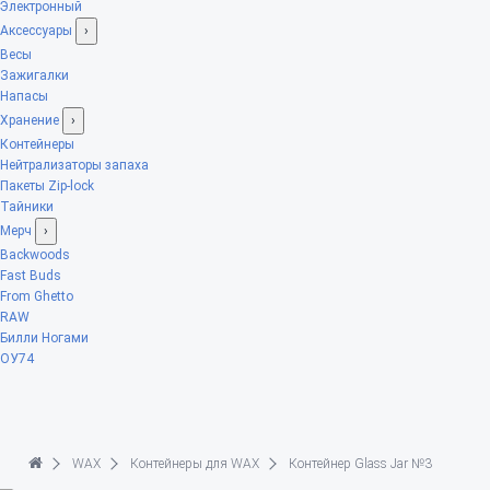
Электронный
Аксессуары
›
Весы
Зажигалки
Напасы
Хранение
›
Контейнеры
Нейтрализаторы запаха
Пакеты Zip-lock
Тайники
Мерч
›
Backwoods
Fast Buds
From Ghetto
RAW
Билли Ногами
ОУ74
WAX
Контейнеры для WAX
Контейнер Glass Jar №3