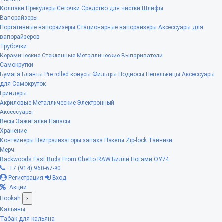
Колпаки
Прекулеры
Сеточки
Средство для чистки
Шлифы
Вапорайзеры
Портативные вапорайзеры
Стационарные вапорайзеры
Аксессуары для
вапорайзеров
Трубочки
Керамические
Стеклянные
Металлические
Выпариватели
Самокрутки
Бумага
Бланты
Pre rolled конусы
Фильтры
Подносы
Пепельницы
Аксессуары
для Самокруток
Гриндеры
Акриловые
Металлические
Электронный
Аксессуары
Весы
Зажигалки
Напасы
Хранение
Контейнеры
Нейтрализаторы запаха
Пакеты Zip-lock
Тайники
Мерч
Backwoods
Fast Buds
From Ghetto
RAW
Билли Ногами
ОУ74
+7 (914) 960-67-90
Регистрация
Вход
Акции
Hookah
›
Кальяны
Табак для кальяна