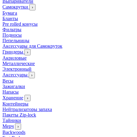
Выпариватели
Самокрутки
›
Бумага
Бланты
Pre rolled конусы
Фильтры
Подносы
Пепельницы
Аксессуары для Самокруток
Гриндеры
›
Акриловые
Металлические
Электронный
Аксессуары
›
Весы
Зажигалки
Напасы
Хранение
›
Контейнеры
Нейтрализаторы запаха
Пакеты Zip-lock
Тайники
Мерч
›
Backwoods