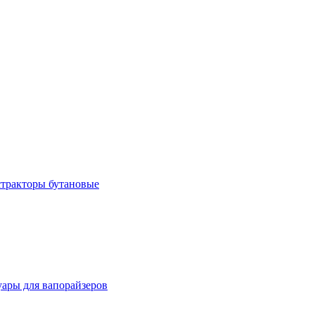
тракторы бутановые
уары для вапорайзеров