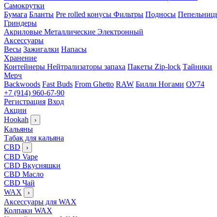
Самокрутки
Бумага
Бланты
Pre rolled конусы
Фильтры
Подносы
Пепельниц
Гриндеры
Акриловые
Металлические
Электронный
Аксессуары
Весы
Зажигалки
Напасы
Хранение
Контейнеры
Нейтрализаторы запаха
Пакеты Zip-lock
Тайники
Мерч
Backwoods
Fast Buds
From Ghetto
RAW
Билли Ногами
ОУ74
+7 (914) 960-67-90
Регистрация
Вход
Акции
Hookah
›
Кальяны
Табак для кальяна
CBD
›
CBD Vape
CBD Вкусняшки
CBD Масло
CBD Чай
WAX
›
Аксессуары для WAX
Колпаки WAX