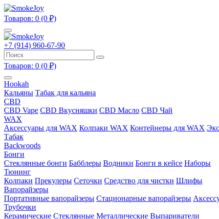
Товаров: 0 (0 ₽)
+7 (914) 960-67-90
Товаров: 0 (0 ₽)
Hookah
Кальяны
Табак для кальяна
CBD
CBD Vape
CBD Вкусняшки
CBD Масло
CBD Чай
WAX
Аксессуары для WAX
Колпаки WAX
Контейнеры для WAX
Экс
Табак
Backwoods
Бонги
Стеклянные бонги
Бабблеры
Водники
Бонги в кейсе
Наборы
Тюнинг
Колпаки
Прекулеры
Сеточки
Средство для чистки
Шлифы
Вапорайзеры
Портативные вапорайзеры
Стационарные вапорайзеры
Аксесс
Трубочки
Керамические
Стеклянные
Металлические
Выпариватели