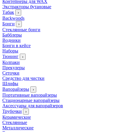
Контейнеры для WAX
Экстракторы бутановые
Табак
›
Backwoods
Бонги
›
Стеклянные бонги
Бабблеры
Водники
Бонги в кейсе
Наборы
Тюнинг
›
Колпаки
Прекулеры
Сеточки
Средство для чистки
Шлифы
Вапорайзеры
›
Портативные вапорайзеры
Стационарные вапорайзеры
Аксессуары для вапорайзеров
Трубочки
›
Керамические
Стеклянные
Металлические