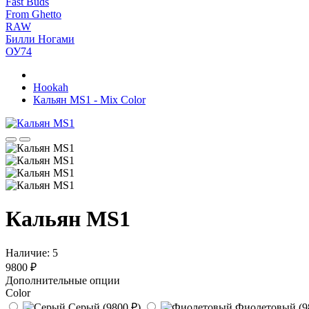
Fast Buds
From Ghetto
RAW
Билли Ногами
ОУ74
Hookah
Кальян MS1 - Mix Color
Кальян MS1
Наличие:
5
9800 ₽
Дополнительные опции
Color
Серый (9800 ₽)
Фиолетовый (9