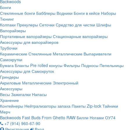
Backwoods
Бонги
Стеклянные бонги
Бабблеры
Водники
Бонги в кейсе
Наборы
Тюнинг
Колпаки
Прекулеры
Сеточки
Средство для чистки
Шлифы
Вапорайзеры
Портативные вапорайзеры
Стационарные вапорайзеры
Аксессуары для вапорайзеров
Трубочки
Керамические
Стеклянные
Металлические
Выпариватели
Самокрутки
Бумага
Бланты
Pre rolled конусы
Фильтры
Подносы
Пепельницы
Аксессуары для Самокруток
Гриндеры
Акриловые
Металлические
Электронный
Аксессуары
Весы
Зажигалки
Напасы
Хранение
Контейнеры
Нейтрализаторы запаха
Пакеты Zip-lock
Тайники
Мерч
Backwoods
Fast Buds
From Ghetto
RAW
Билли Ногами
ОУ74
+7 (914) 960-67-90
Регистрация
Вход