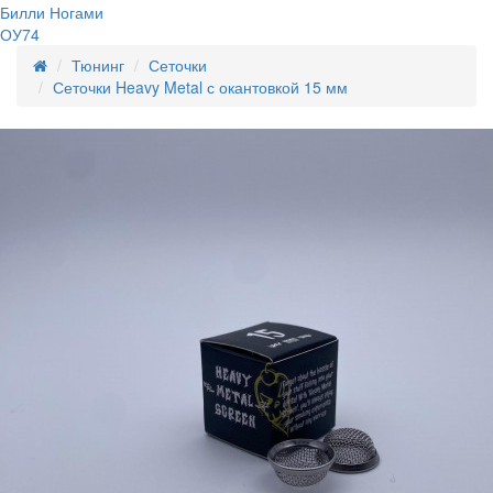
Билли Ногами
ОУ74
Тюнинг
Сеточки
Сеточки Heavy Metal с окантовкой 15 мм