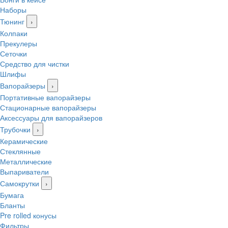
Наборы
Тюнинг
›
Колпаки
Прекулеры
Сеточки
Средство для чистки
Шлифы
Вапорайзеры
›
Портативные вапорайзеры
Стационарные вапорайзеры
Аксессуары для вапорайзеров
Трубочки
›
Керамические
Стеклянные
Металлические
Выпариватели
Самокрутки
›
Бумага
Бланты
Pre rolled конусы
Фильтры