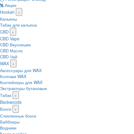
Акции
Hookah
›
Кальяны
Табак для кальяна
CBD
›
CBD Vape
CBD Вкусняшки
CBD Масло
CBD Чай
WAX
›
Аксессуары для WAX
Колпаки WAX
Контейнеры для WAX
Экстракторы бутановые
Табак
›
Backwoods
Бонги
›
Стеклянные бонги
Бабблеры
Водники
Бонги в кейсе