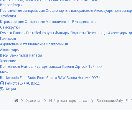
Вапорайзеры
Портативные вапорайзеры
Стационарные вапорайзеры
Аксессуары для вапор
Трубочки
Керамические
Стеклянные
Металлические
Выпариватели
Самокрутки
Бумага
Бланты
Pre rolled конусы
Фильтры
Подносы
Пепельницы
Аксессуары д
Гриндеры
Акриловые
Металлические
Электронный
Аксессуары
Весы
Зажигалки
Напасы
Хранение
Контейнеры
Нейтрализаторы запаха
Пакеты Zip-lock
Тайники
Мерч
Backwoods
Fast Buds
From Ghetto
RAW
Билли Ногами
ОУ74
Регистрация
Вход
Акции
Хранение
Нейтрализаторы запаха
Благовоние Satya For