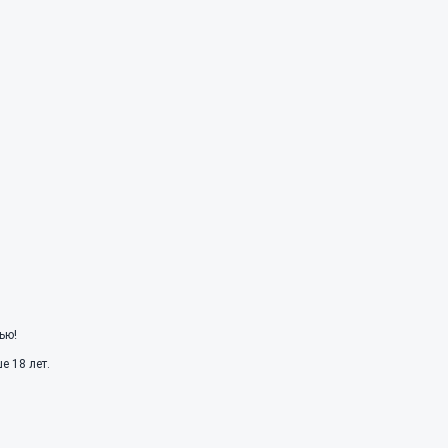
ью!
 18 лет.