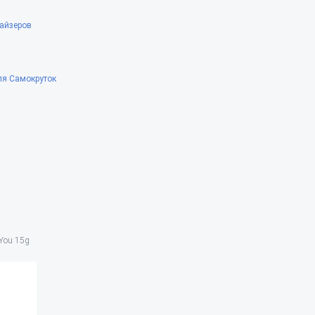
айзеров
ля Самокруток
 You 15g