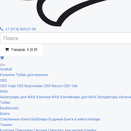
+7 (914) 960-67-90
Товаров: 0 (0 ₽)
Hookah
Кальяны
Табак для кальяна
CBD
CBD Vape
CBD Вкусняшки
CBD Масло
CBD Чай
WAX
Аксессуары для WAX
Колпаки WAX
Контейнеры для WAX
Экстракторы бутано
Табак
Backwoods
Бонги
Стеклянные бонги
Бабблеры
Водники
Бонги в кейсе
Наборы
Тюнинг
Колпаки
Прекулеры
Сеточки
Средство для чистки
Шлифы