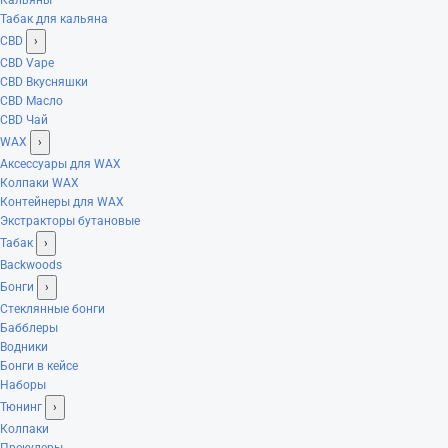
Табак для кальяна
CBD
›
CBD Vape
CBD Вкусняшки
CBD Масло
CBD Чай
WAX
›
Аксессуары для WAX
Колпаки WAX
Контейнеры для WAX
Экстракторы бутановые
Табак
›
Backwoods
Бонги
›
Стеклянные бонги
Бабблеры
Водники
Бонги в кейсе
Наборы
Тюнинг
›
Колпаки
Прекулеры