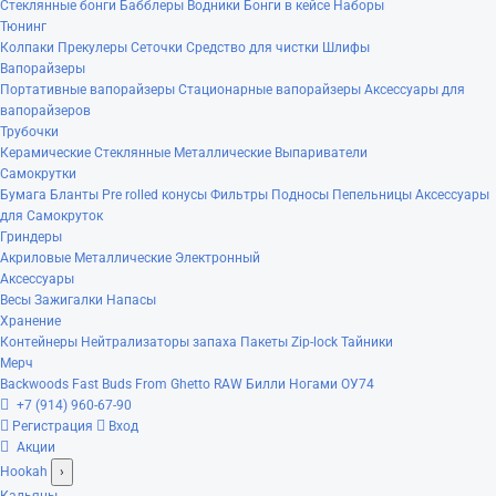
Стеклянные бонги
Бабблеры
Водники
Бонги в кейсе
Наборы
Тюнинг
Колпаки
Прекулеры
Сеточки
Средство для чистки
Шлифы
Вапорайзеры
Портативные вапорайзеры
Стационарные вапорайзеры
Аксессуары для
вапорайзеров
Трубочки
Керамические
Стеклянные
Металлические
Выпариватели
Самокрутки
Бумага
Бланты
Pre rolled конусы
Фильтры
Подносы
Пепельницы
Аксессуары
для Самокруток
Гриндеры
Акриловые
Металлические
Электронный
Аксессуары
Весы
Зажигалки
Напасы
Хранение
Контейнеры
Нейтрализаторы запаха
Пакеты Zip-lock
Тайники
Мерч
Backwoods
Fast Buds
From Ghetto
RAW
Билли Ногами
ОУ74
+7 (914) 960-67-90
Регистрация
Вход
Акции
Hookah
›
Кальяны