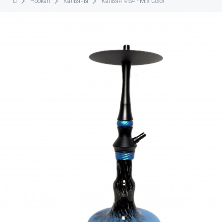
Hookah
Кальяны
Кальян MS4 - Mix Color