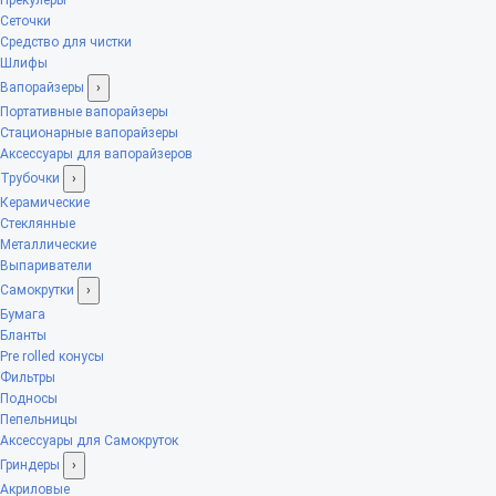
Сеточки
Средство для чистки
Шлифы
Вапорайзеры
›
Портативные вапорайзеры
Стационарные вапорайзеры
Аксессуары для вапорайзеров
Трубочки
›
Керамические
Стеклянные
Металлические
Выпариватели
Самокрутки
›
Бумага
Бланты
Pre rolled конусы
Фильтры
Подносы
Пепельницы
Аксессуары для Самокруток
Гриндеры
›
Акриловые