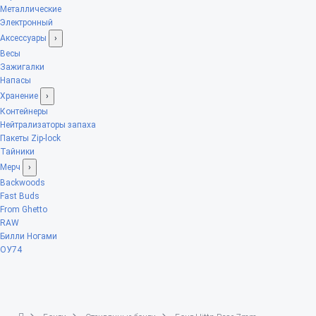
Металлические
Электронный
Аксессуары
›
Весы
Зажигалки
Напасы
Хранение
›
Контейнеры
Нейтрализаторы запаха
Пакеты Zip-lock
Тайники
Мерч
›
Backwoods
Fast Buds
From Ghetto
RAW
Билли Ногами
ОУ74