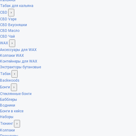
Табак для кальяна
CBD
›
CBD Vape
CBD Вкусняшки
CBD Масло
CBD Чай
WAX
›
Аксессуары для WAX
Колпаки WAX
Контейнеры для WAX
Экстракторы бутановые
Табак
›
Backwoods
Бонги
›
Стеклянные бонги
Бабблеры
Водники
Бонги в кейсе
Наборы
Тюнинг
›
Колпаки
Прекулеры