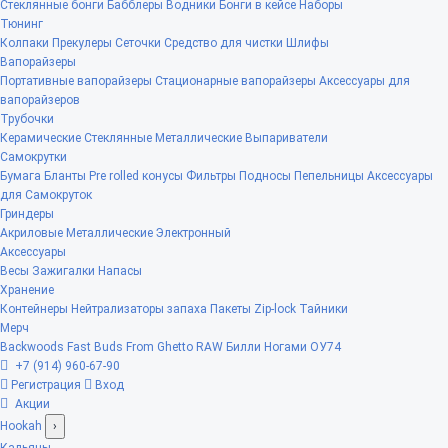
Стеклянные бонги
Бабблеры
Водники
Бонги в кейсе
Наборы
Тюнинг
Колпаки
Прекулеры
Сеточки
Средство для чистки
Шлифы
Вапорайзеры
Портативные вапорайзеры
Стационарные вапорайзеры
Аксессуары для
вапорайзеров
Трубочки
Керамические
Стеклянные
Металлические
Выпариватели
Самокрутки
Бумага
Бланты
Pre rolled конусы
Фильтры
Подносы
Пепельницы
Аксессуары
для Самокруток
Гриндеры
Акриловые
Металлические
Электронный
Аксессуары
Весы
Зажигалки
Напасы
Хранение
Контейнеры
Нейтрализаторы запаха
Пакеты Zip-lock
Тайники
Мерч
Backwoods
Fast Buds
From Ghetto
RAW
Билли Ногами
ОУ74
+7 (914) 960-67-90
Регистрация
Вход
Акции
Hookah
›
Кальяны