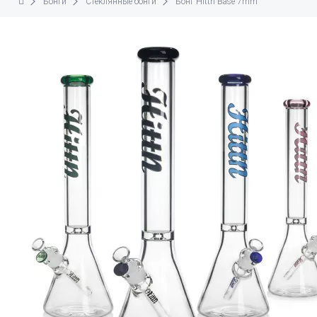
Бонги
Стеклянные бонги
Бонг Hittn Base 7mm