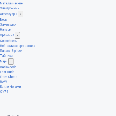
Металлические
Электронный
Аксессуары
›
Весы
Зажигалки
Напасы
Хранение
›
Контейнеры
Нейтрализаторы запаха
Пакеты Zip-lock
Тайники
Мерч
›
Backwoods
Fast Buds
From Ghetto
RAW
Билли Ногами
ОУ74