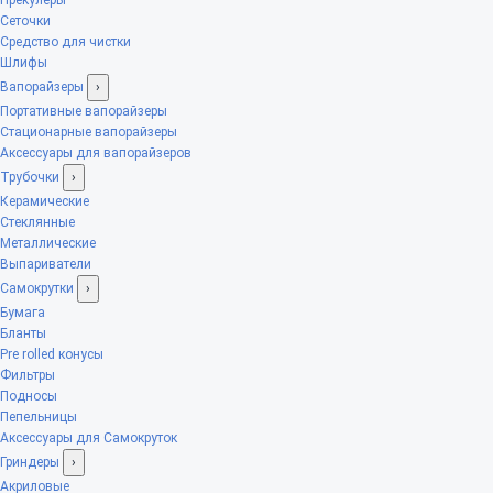
Сеточки
Средство для чистки
Шлифы
Вапорайзеры
›
Портативные вапорайзеры
Стационарные вапорайзеры
Аксессуары для вапорайзеров
Трубочки
›
Керамические
Стеклянные
Металлические
Выпариватели
Самокрутки
›
Бумага
Бланты
Pre rolled конусы
Фильтры
Подносы
Пепельницы
Аксессуары для Самокруток
Гриндеры
›
Акриловые