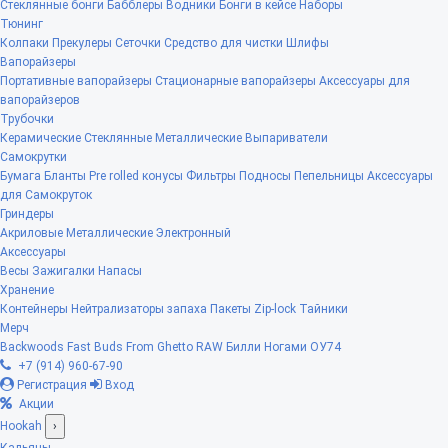
Стеклянные бонги
Бабблеры
Водники
Бонги в кейсе
Наборы
Тюнинг
Колпаки
Прекулеры
Сеточки
Средство для чистки
Шлифы
Вапорайзеры
Портативные вапорайзеры
Стационарные вапорайзеры
Аксессуары для
вапорайзеров
Трубочки
Керамические
Стеклянные
Металлические
Выпариватели
Самокрутки
Бумага
Бланты
Pre rolled конусы
Фильтры
Подносы
Пепельницы
Аксессуары
для Самокруток
Гриндеры
Акриловые
Металлические
Электронный
Аксессуары
Весы
Зажигалки
Напасы
Хранение
Контейнеры
Нейтрализаторы запаха
Пакеты Zip-lock
Тайники
Мерч
Backwoods
Fast Buds
From Ghetto
RAW
Билли Ногами
ОУ74
+7 (914) 960-67-90
Регистрация
Вход
Акции
Hookah
›
Кальяны