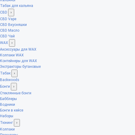
Табак для кальяна
CBD
›
CBD Vape
CBD Вкусняшки
CBD Масло
CBD Чай
WAX
›
Аксессуары для WAX
Колпаки WAX
Контейнеры для WAX
Экстракторы бутановые
Табак
›
Backwoods
Бонги
›
Стеклянные бонги
Бабблеры
Водники
Бонги в кейсе
Наборы
Тюнинг
›
Колпаки
Прекулеры