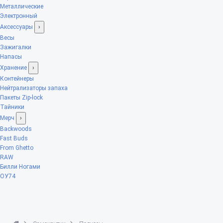
Металлические
Электронный
Аксессуары
›
Весы
Зажигалки
Напасы
Хранение
›
Контейнеры
Нейтрализаторы запаха
Пакеты Zip-lock
Тайники
Мерч
›
Backwoods
Fast Buds
From Ghetto
RAW
Билли Ногами
ОУ74