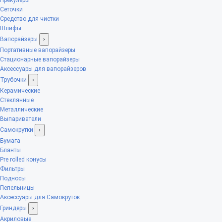
Сеточки
Средство для чистки
Шлифы
Вапорайзеры
›
Портативные вапорайзеры
Стационарные вапорайзеры
Аксессуары для вапорайзеров
Трубочки
›
Керамические
Стеклянные
Металлические
Выпариватели
Самокрутки
›
Бумага
Бланты
Pre rolled конусы
Фильтры
Подносы
Пепельницы
Аксессуары для Самокруток
Гриндеры
›
Акриловые