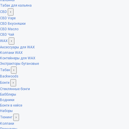
Табак для кальяна
CBD
›
CBD Vape
CBD Вкусняшки
CBD Масло
CBD Чай
WAX
›
Аксессуары для WAX
Колпаки WAX
Контейнеры для WAX
Экстракторы бутановые
Табак
›
Backwoods
Бонги
›
Стеклянные бонги
Бабблеры
Водники
Бонги в кейсе
Наборы
Тюнинг
›
Колпаки
Прекулеры