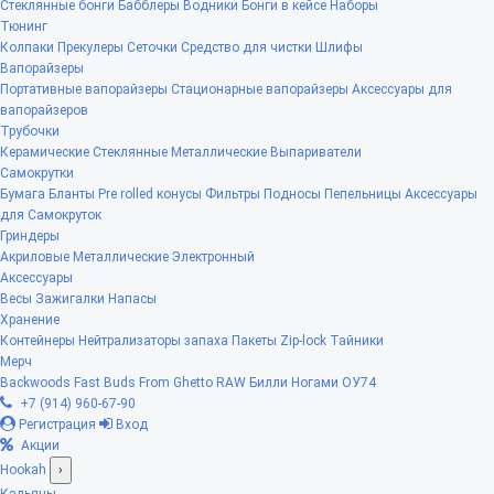
Стеклянные бонги
Бабблеры
Водники
Бонги в кейсе
Наборы
Тюнинг
Колпаки
Прекулеры
Сеточки
Средство для чистки
Шлифы
Вапорайзеры
Портативные вапорайзеры
Стационарные вапорайзеры
Аксессуары для
вапорайзеров
Трубочки
Керамические
Стеклянные
Металлические
Выпариватели
Самокрутки
Бумага
Бланты
Pre rolled конусы
Фильтры
Подносы
Пепельницы
Аксессуары
для Самокруток
Гриндеры
Акриловые
Металлические
Электронный
Аксессуары
Весы
Зажигалки
Напасы
Хранение
Контейнеры
Нейтрализаторы запаха
Пакеты Zip-lock
Тайники
Мерч
Backwoods
Fast Buds
From Ghetto
RAW
Билли Ногами
ОУ74
+7 (914) 960-67-90
Регистрация
Вход
Акции
Hookah
›
Кальяны