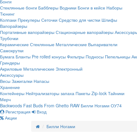
Бонги
Стеклянные бонги
Бабблеры
Водники
Бонги в кейсе
Наборы
Тюнинг
Колпаки
Прекулеры
Сеточки
Средство для чистки
Шлифы
Вапорайзеры
Портативные вапорайзеры
Стационарные вапорайзеры
Аксессуар
Трубочки
Керамические
Стеклянные
Металлические
Выпариватели
Самокрутки
Бумага
Бланты
Pre rolled конусы
Фильтры
Подносы
Пепельницы
Ак
Гриндеры
Акриловые
Металлические
Электронный
Аксессуары
Весы
Зажигалки
Напасы
Хранение
Контейнеры
Нейтрализаторы запаха
Пакеты Zip-lock
Тайники
Мерч
Backwoods
Fast Buds
From Ghetto
RAW
Билли Ногами
ОУ74
Регистрация
Вход
Акции
Билли Ногами