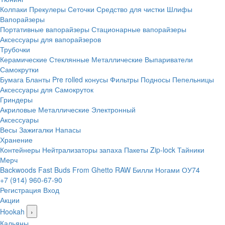
Колпаки
Прекулеры
Сеточки
Средство для чистки
Шлифы
Вапорайзеры
Портативные вапорайзеры
Стационарные вапорайзеры
Аксессуары для вапорайзеров
Трубочки
Керамические
Стеклянные
Металлические
Выпариватели
Самокрутки
Бумага
Бланты
Pre rolled конусы
Фильтры
Подносы
Пепельницы
Аксессуары для Самокруток
Гриндеры
Акриловые
Металлические
Электронный
Аксессуары
Весы
Зажигалки
Напасы
Хранение
Контейнеры
Нейтрализаторы запаха
Пакеты Zip-lock
Тайники
Мерч
Backwoods
Fast Buds
From Ghetto
RAW
Билли Ногами
ОУ74
+7 (914) 960-67-90
Регистрация
Вход
Акции
Hookah
›
Кальяны