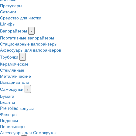
Прекулеры
Сеточки
Средство для чистки
Шлифы
Вапорайзеры
›
Портативные вапорайзеры
Стационарные вапорайзеры
Аксессуары для вапорайзеров
Трубочки
›
Керамические
Стеклянные
Металлические
Выпариватели
Самокрутки
›
Бумага
Бланты
Pre rolled конусы
Фильтры
Подносы
Пепельницы
Аксессуары для Самокруток