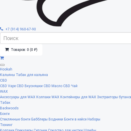
+7 (914) 960-67-90
Товаров: 0 (0 ₽)
Hookah
Кальяны
Табак для кальяна
CBD
CBD Vape
CBD Вкусняшки
CBD Масло
CBD Чай
WAX
Аксессуары для WAX
Колпаки WAX
Контейнеры для WAX
Экстракторы бутано
Табак
Backwoods
Бонги
Стеклянные бонги
Бабблеры
Водники
Бонги в кейсе
Наборы
Тюнинг
Колпаки
Прекулеры
Сеточки
Средство для чистки
Шлифы