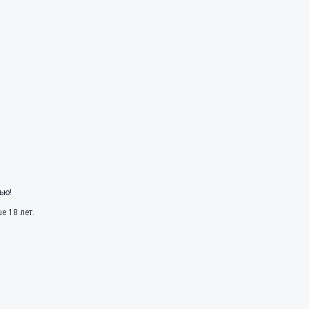
ью!
 18 лет.