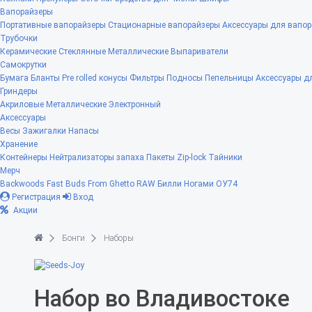
Вапорайзеры
Портативные вапорайзеры
Стационарные вапорайзеры
Аксессуары для вапор
Трубочки
Керамические
Стеклянные
Металлические
Выпариватели
Самокрутки
Бумага
Бланты
Pre rolled конусы
Фильтры
Подносы
Пепельницы
Аксессуары д
Гриндеры
Акриловые
Металлические
Электронный
Аксессуары
Весы
Зажигалки
Напасы
Хранение
Контейнеры
Нейтрализаторы запаха
Пакеты Zip-lock
Тайники
Мерч
Backwoods
Fast Buds
From Ghetto
RAW
Билли Ногами
ОУ74
Регистрация
Вход
Акции
Бонги
Наборы
Набор во Владивостоке