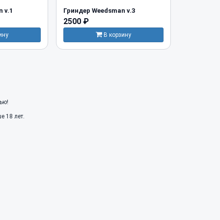
 v.1
Гриндер Weedsman v.3
2500 ₽
ину
В корзину
ью!
 18 лет.