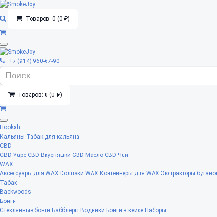
Товаров: 0 (0 ₽)
+7 (914) 960-67-90
Товаров: 0 (0 ₽)
Hookah
Кальяны
Табак для кальяна
CBD
CBD Vape
CBD Вкусняшки
CBD Масло
CBD Чай
WAX
Аксессуары для WAX
Колпаки WAX
Контейнеры для WAX
Экстракторы бутано
Табак
Backwoods
Бонги
Стеклянные бонги
Бабблеры
Водники
Бонги в кейсе
Наборы