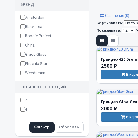
БРЕНД
Сравнение (0)
Amsterdam
Сортировать:
Black Leaf
Показывать:
Boogie Project
China
Grace Glass
Гриндер 420 Drum
Phoenix Star
2500 ₽
Weedsman
В корз
КОЛИЧЕСТВО СЕКЦИЙ
2
Гриндер Glow Gea
3000 ₽
4
В корз
Фильтр
Сбросить