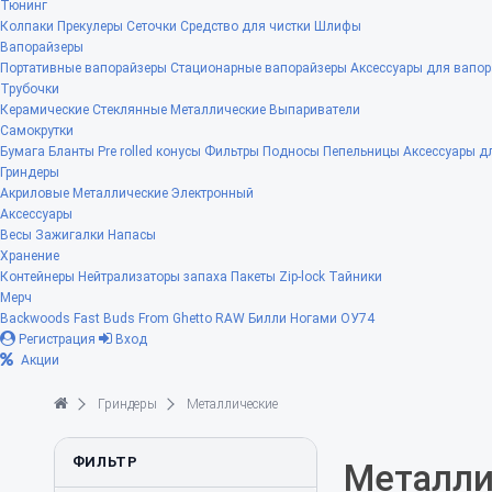
Тюнинг
Колпаки
Прекулеры
Сеточки
Средство для чистки
Шлифы
Вапорайзеры
Портативные вапорайзеры
Стационарные вапорайзеры
Аксессуары для вапор
Трубочки
Керамические
Стеклянные
Металлические
Выпариватели
Самокрутки
Бумага
Бланты
Pre rolled конусы
Фильтры
Подносы
Пепельницы
Аксессуары д
Гриндеры
Акриловые
Металлические
Электронный
Аксессуары
Весы
Зажигалки
Напасы
Хранение
Контейнеры
Нейтрализаторы запаха
Пакеты Zip-lock
Тайники
Мерч
Backwoods
Fast Buds
From Ghetto
RAW
Билли Ногами
ОУ74
Регистрация
Вход
Акции
Гриндеры
Металлические
ФИЛЬТР
Металли