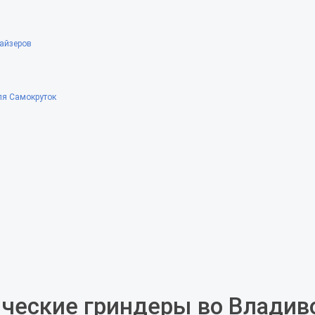
айзеров
ля Самокруток
ческие гриндеры во Владив