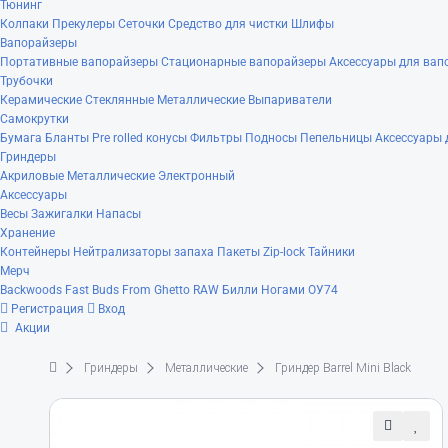
Тюнинг
Колпаки
Прекулеры
Сеточки
Средство для чистки
Шлифы
Вапорайзеры
Портативные вапорайзеры
Стационарные вапорайзеры
Аксессуары для вап
Трубочки
Керамические
Стеклянные
Металлические
Выпариватели
Самокрутки
Бумага
Бланты
Pre rolled конусы
Фильтры
Подносы
Пепельницы
Аксессуары 
Гриндеры
Акриловые
Металлические
Электронный
Аксессуары
Весы
Зажигалки
Напасы
Хранение
Контейнеры
Нейтрализаторы запаха
Пакеты Zip-lock
Тайники
Мерч
Backwoods
Fast Buds
From Ghetto
RAW
Билли Ногами
ОУ74
Регистрация
Вход
Акции
Гриндеры
Металлические
Гриндер Barrel Mini Black