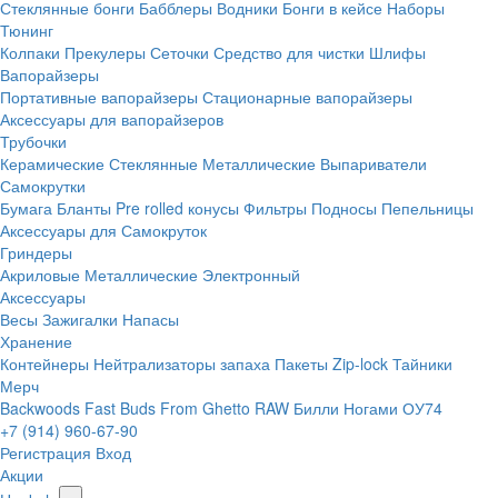
Стеклянные бонги
Бабблеры
Водники
Бонги в кейсе
Наборы
Тюнинг
Колпаки
Прекулеры
Сеточки
Средство для чистки
Шлифы
Вапорайзеры
Портативные вапорайзеры
Стационарные вапорайзеры
Аксессуары для вапорайзеров
Трубочки
Керамические
Стеклянные
Металлические
Выпариватели
Самокрутки
Бумага
Бланты
Pre rolled конусы
Фильтры
Подносы
Пепельницы
Аксессуары для Самокруток
Гриндеры
Акриловые
Металлические
Электронный
Аксессуары
Весы
Зажигалки
Напасы
Хранение
Контейнеры
Нейтрализаторы запаха
Пакеты Zip-lock
Тайники
Мерч
Backwoods
Fast Buds
From Ghetto
RAW
Билли Ногами
ОУ74
+7 (914) 960-67-90
Регистрация
Вход
Акции