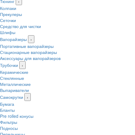
Тюнинг
›
Колпаки
Прекулеры
Сеточки
Средство для чистки
Шлифы
Вапорайзеры
›
Портативные вапорайзеры
Стационарные вапорайзеры
Аксессуары для вапорайзеров
Трубочки
›
Керамические
Стеклянные
Металлические
Выпариватели
Самокрутки
›
Бумага
Бланты
Pre rolled конусы
Фильтры
Подносы
Пепельницы