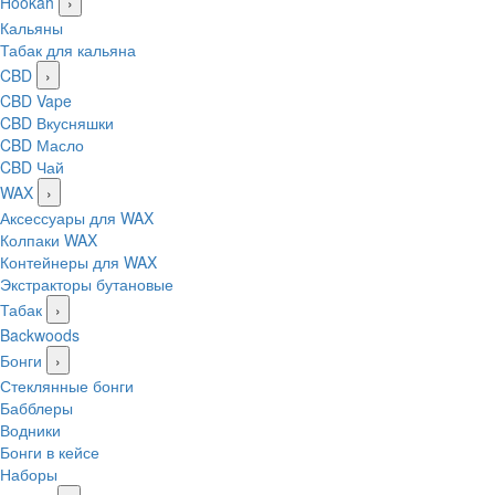
Hookah
›
Кальяны
Табак для кальяна
CBD
›
CBD Vape
CBD Вкусняшки
CBD Масло
CBD Чай
WAX
›
Аксессуары для WAX
Колпаки WAX
Контейнеры для WAX
Экстракторы бутановые
Табак
›
Backwoods
Бонги
›
Стеклянные бонги
Бабблеры
Водники
Бонги в кейсе
Наборы