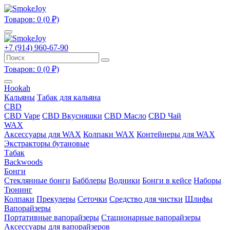
Товаров: 0 (0 ₽)
+7 (914) 960-67-90
Товаров: 0 (0 ₽)
Hookah
Кальяны
Табак для кальяна
CBD
CBD Vape
CBD Вкусняшки
CBD Масло
CBD Чай
WAX
Аксессуары для WAX
Колпаки WAX
Контейнеры для WAX
Экстракторы бутановые
Табак
Backwoods
Бонги
Стеклянные бонги
Бабблеры
Водники
Бонги в кейсе
Наборы
Тюнинг
Колпаки
Прекулеры
Сеточки
Средство для чистки
Шлифы
Вапорайзеры
Портативные вапорайзеры
Стационарные вапорайзеры
Аксессуары для вапорайзеров