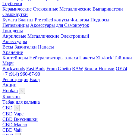
Трубочки
Керамические
Стеклянные
Металлические
Выпариватели
Самокрутки
Бумага
Бланты
Pre rolled конусы
Фильтры
Подносы
Пепельницы
Аксессуары для Самокруток
Гриндеры
Акриловые
Металлические
Электронный
Аксессуары
Весы
Зажигалки
Напасы
Хранение
Контейнеры
Нейтрализаторы запаха
Пакеты Zip-lock
Тайники
Мерч
Backwoods
Fast Buds
From Ghetto
RAW
Билли Ногами
ОУ74
+7 (914) 960-67-90
Регистрация
Вход
Акции
Hookah
›
Кальяны
Табак для кальяна
CBD
›
CBD Vape
CBD Вкусняшки
CBD Масло
CBD Чай