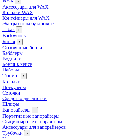
WAX
›
Аксессуары для WAX
Колпаки WAX
Контейнеры для WAX
Экстракторы бутановые
Табак
›
Backwoods
Бонги
›
Стеклянные бонги
Бабблеры
Водники
Бонги в кейсе
Наборы
Тюнинг
›
Колпаки
Прекулеры
Сеточки
Средство для чистки
Шлифы
Вапорайзеры
›
Портативные вапорайзеры
Стационарные вапорайзеры
Аксессуары для вапорайзеров
Трубочки
›