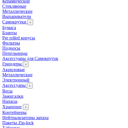
Керамические
Стеклянные
Металлические
Выпариватели
Самокрутки
›
Бумага
Бланты
Pre rolled конусы
Фильтры
Подносы
Пепельницы
Аксессуары для Самокруток
Гриндеры
›
Акриловые
Металлические
Электронный
Аксессуары
›
Весы
Зажигалки
Напасы
Хранение
›
Контейнеры
Нейтрализаторы запаха
Пакеты Zip-lock
Тайники