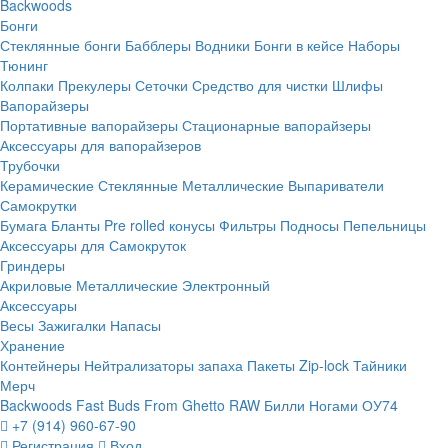
Backwoods
Бонги
Стеклянные бонги
Бабблеры
Водники
Бонги в кейсе
Наборы
Тюнинг
Колпаки
Прекулеры
Сеточки
Средство для чистки
Шлифы
Вапорайзеры
Портативные вапорайзеры
Стационарные вапорайзеры
Аксессуары для вапорайзеров
Трубочки
Керамические
Стеклянные
Металлические
Выпариватели
Самокрутки
Бумага
Бланты
Pre rolled конусы
Фильтры
Подносы
Пепельницы
Аксессуары для Самокруток
Гриндеры
Акриловые
Металлические
Электронный
Аксессуары
Весы
Зажигалки
Напасы
Хранение
Контейнеры
Нейтрализаторы запаха
Пакеты Zip-lock
Тайники
Мерч
Backwoods
Fast Buds
From Ghetto
RAW
Билли Ногами
ОУ74
+7 (914) 960-67-90
Регистрация
Вход