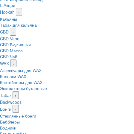
Акции
Hookah
›
Кальяны
Табак для кальяна
CBD
›
CBD Vape
CBD Вкусняшки
CBD Масло
CBD Чай
WAX
›
Аксессуары для WAX
Колпаки WAX
Контейнеры для WAX
Экстракторы бутановые
Табак
›
Backwoods
Бонги
›
Стеклянные бонги
Бабблеры
Водники
Бонги в кейсе