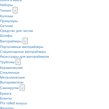
Наборы
Тюнинг
›
Колпаки
Прекулеры
Сеточки
Средство для чистки
Шлифы
Вапорайзеры
›
Портативные вапорайзеры
Стационарные вапорайзеры
Аксессуары для вапорайзеров
Трубочки
›
Керамические
Стеклянные
Металлические
Выпариватели
Самокрутки
›
Бумага
Бланты
Pre rolled конусы
Фильтры