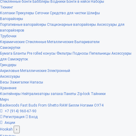
Стеклянные бонги
Бабблеры
Водники
Бонги в кейсе
Наборы
Тюнинг
Колпаки
Прекулеры
Сеточки
Средство для чистки
Шлифы
Вапорайзеры
Портативные вапорайзеры
Стационарные вапорайзеры
Аксессуары для
вапорайзеров
Трубочки
Керамические
Стеклянные
Металлические
Выпариватели
Самокрутки
Бумага
Бланты
Pre rolled конусы
Фильтры
Подносы
Пепельницы
Аксессуары
для Самокруток
Гриндеры
Акриловые
Металлические
Электронный
Аксессуары
Весы
Зажигалки
Напасы
Хранение
Контейнеры
Нейтрализаторы запаха
Пакеты Zip-lock
Тайники
Мерч
Backwoods
Fast Buds
From Ghetto
RAW
Билли Ногами
ОУ74
+7 (914) 960-67-90
Регистрация
Вход
Акции
Hookah
›
Кальяны