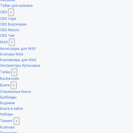
Табак для кальяна
CBD
›
CBD Vape
CBD Вкусняшки
CBD Масло
CBD Чай
WAX
›
Аксессуары для WAX
Колпаки WAX
Контейнеры для WAX
Экстракторы бутановые
Табак
›
Backwoods
Бонги
›
Стеклянные бонги
Бабблеры
Водники
Бонги в кейсе
Наборы
Тюнинг
›
Колпаки
Прекулеры