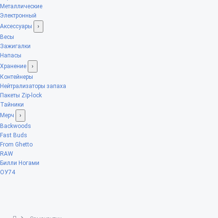
Металлические
Электронный
Аксессуары
›
Весы
Зажигалки
Напасы
Хранение
›
Контейнеры
Нейтрализаторы запаха
Пакеты Zip-lock
Тайники
Мерч
›
Backwoods
Fast Buds
From Ghetto
RAW
Билли Ногами
ОУ74