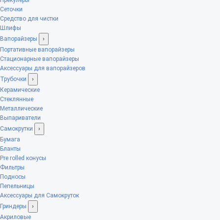
Сеточки
Средство для чистки
Шлифы
Вапорайзеры
›
Портативные вапорайзеры
Стационарные вапорайзеры
Аксессуары для вапорайзеров
Трубочки
›
Керамические
Стеклянные
Металлические
Выпариватели
Самокрутки
›
Бумага
Бланты
Pre rolled конусы
Фильтры
Подносы
Пепельницы
Аксессуары для Самокруток
Гриндеры
›
Акриловые