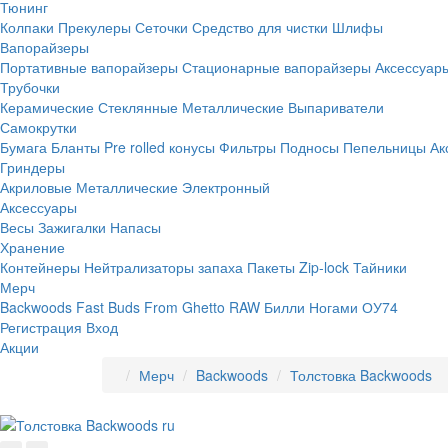
Тюнинг
Колпаки
Прекулеры
Сеточки
Средство для чистки
Шлифы
Вапорайзеры
Портативные вапорайзеры
Стационарные вапорайзеры
Аксессуар
Трубочки
Керамические
Стеклянные
Металлические
Выпариватели
Самокрутки
Бумага
Бланты
Pre rolled конусы
Фильтры
Подносы
Пепельницы
Ак
Гриндеры
Акриловые
Металлические
Электронный
Аксессуары
Весы
Зажигалки
Напасы
Хранение
Контейнеры
Нейтрализаторы запаха
Пакеты Zip-lock
Тайники
Мерч
Backwoods
Fast Buds
From Ghetto
RAW
Билли Ногами
ОУ74
Регистрация
Вход
Акции
Мерч
Backwoods
Толстовка Backwoods