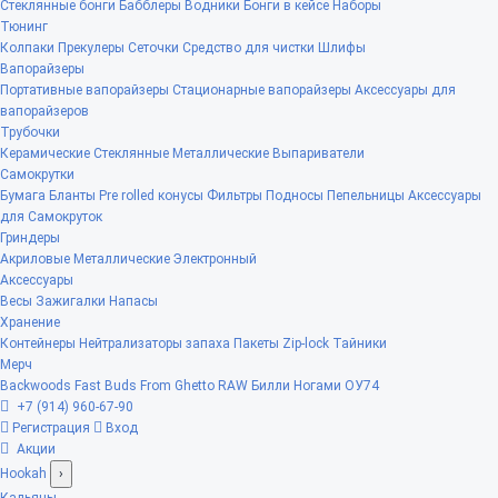
Стеклянные бонги
Бабблеры
Водники
Бонги в кейсе
Наборы
Тюнинг
Колпаки
Прекулеры
Сеточки
Средство для чистки
Шлифы
Вапорайзеры
Портативные вапорайзеры
Стационарные вапорайзеры
Аксессуары для
вапорайзеров
Трубочки
Керамические
Стеклянные
Металлические
Выпариватели
Самокрутки
Бумага
Бланты
Pre rolled конусы
Фильтры
Подносы
Пепельницы
Аксессуары
для Самокруток
Гриндеры
Акриловые
Металлические
Электронный
Аксессуары
Весы
Зажигалки
Напасы
Хранение
Контейнеры
Нейтрализаторы запаха
Пакеты Zip-lock
Тайники
Мерч
Backwoods
Fast Buds
From Ghetto
RAW
Билли Ногами
ОУ74
+7 (914) 960-67-90
Регистрация
Вход
Акции
Hookah
›
Кальяны