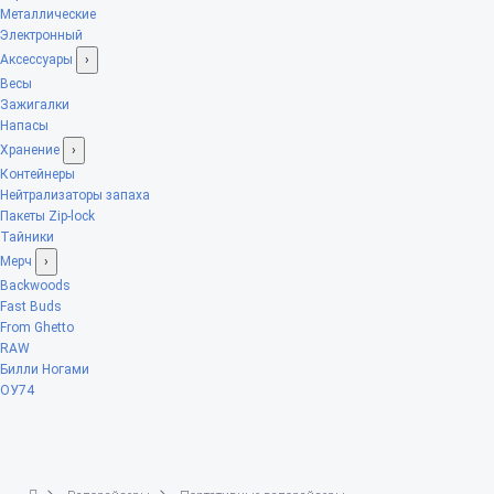
Металлические
Электронный
Аксессуары
›
Весы
Зажигалки
Напасы
Хранение
›
Контейнеры
Нейтрализаторы запаха
Пакеты Zip-lock
Тайники
Мерч
›
Backwoods
Fast Buds
From Ghetto
RAW
Билли Ногами
ОУ74