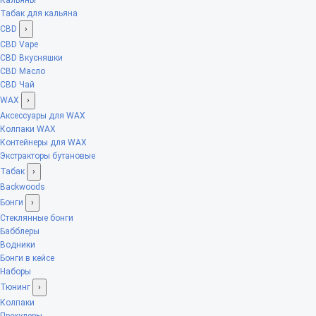
Табак для кальяна
CBD
›
CBD Vape
CBD Вкусняшки
CBD Масло
CBD Чай
WAX
›
Аксессуары для WAX
Колпаки WAX
Контейнеры для WAX
Экстракторы бутановые
Табак
›
Backwoods
Бонги
›
Стеклянные бонги
Бабблеры
Водники
Бонги в кейсе
Наборы
Тюнинг
›
Колпаки
Прекулеры