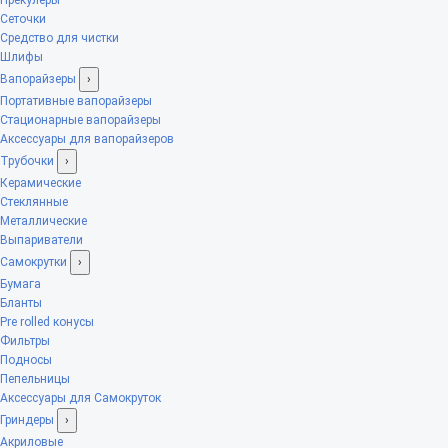
Сеточки
Средство для чистки
Шлифы
Вапорайзеры
›
Портативные вапорайзеры
Стационарные вапорайзеры
Аксессуары для вапорайзеров
Трубочки
›
Керамические
Стеклянные
Металлические
Выпариватели
Самокрутки
›
Бумага
Бланты
Pre rolled конусы
Фильтры
Подносы
Пепельницы
Аксессуары для Самокруток
Гриндеры
›
Акриловые