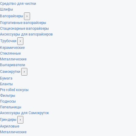
Средство для чистки
Шлифы
Вапорайзеры
›
Портативные вапорайзеры
Стационарные вапорайзеры
Аксессуары для вапорайзеров
Трубочки
›
Керамические
Стеклянные
Металлические
Выпариватели
Самокрутки
›
Бумага
Бланты
Pre rolled конусы
Фильтры
Подносы
Пепельницы
Аксессуары для Самокруток
Гриндеры
›
Акриловые
Металлические