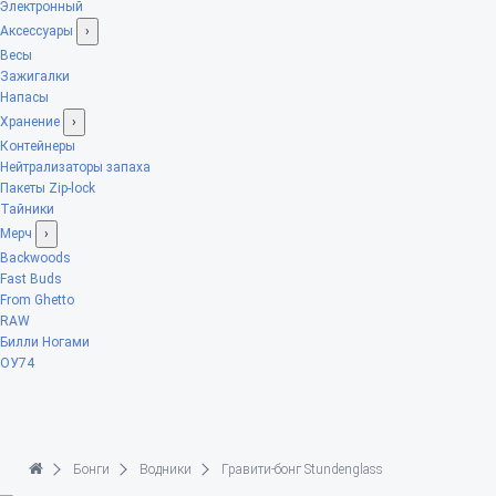
Электронный
Аксессуары
›
Весы
Зажигалки
Напасы
Хранение
›
Контейнеры
Нейтрализаторы запаха
Пакеты Zip-lock
Тайники
Мерч
›
Backwoods
Fast Buds
From Ghetto
RAW
Билли Ногами
ОУ74
Бонги
Водники
Гравити-бонг Stundenglass