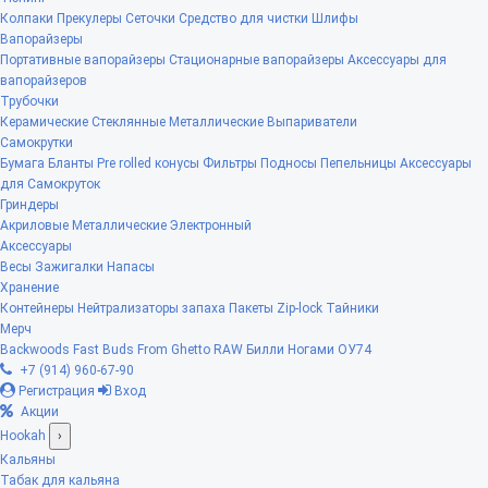
Колпаки
Прекулеры
Сеточки
Средство для чистки
Шлифы
Вапорайзеры
Портативные вапорайзеры
Стационарные вапорайзеры
Аксессуары для
вапорайзеров
Трубочки
Керамические
Стеклянные
Металлические
Выпариватели
Самокрутки
Бумага
Бланты
Pre rolled конусы
Фильтры
Подносы
Пепельницы
Аксессуары
для Самокруток
Гриндеры
Акриловые
Металлические
Электронный
Аксессуары
Весы
Зажигалки
Напасы
Хранение
Контейнеры
Нейтрализаторы запаха
Пакеты Zip-lock
Тайники
Мерч
Backwoods
Fast Buds
From Ghetto
RAW
Билли Ногами
ОУ74
+7 (914) 960-67-90
Регистрация
Вход
Акции
Hookah
›
Кальяны
Табак для кальяна