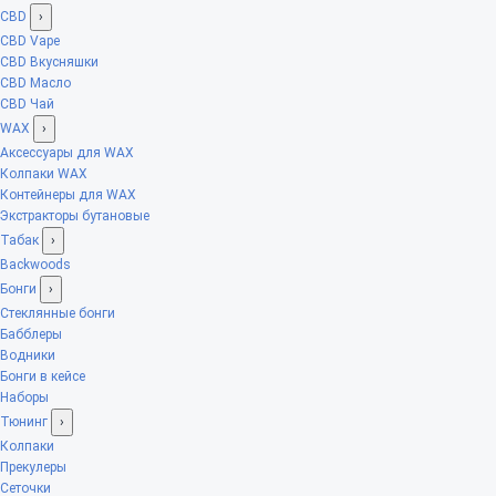
CBD
›
CBD Vape
CBD Вкусняшки
CBD Масло
CBD Чай
WAX
›
Аксессуары для WAX
Колпаки WAX
Контейнеры для WAX
Экстракторы бутановые
Табак
›
Backwoods
Бонги
›
Стеклянные бонги
Бабблеры
Водники
Бонги в кейсе
Наборы
Тюнинг
›
Колпаки
Прекулеры
Сеточки