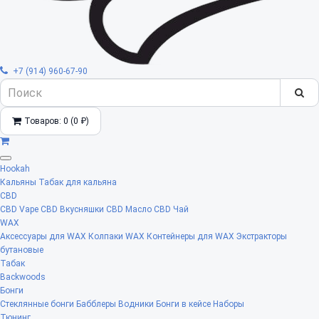
+7 (914) 960-67-90
Товаров: 0 (0 ₽)
Hookah
Кальяны
Табак для кальяна
CBD
CBD Vape
CBD Вкусняшки
CBD Масло
CBD Чай
WAX
Аксессуары для WAX
Колпаки WAX
Контейнеры для WAX
Экстракторы
бутановые
Табак
Backwoods
Бонги
Стеклянные бонги
Бабблеры
Водники
Бонги в кейсе
Наборы
Тюнинг