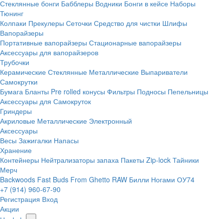
Стеклянные бонги
Бабблеры
Водники
Бонги в кейсе
Наборы
Тюнинг
Колпаки
Прекулеры
Сеточки
Средство для чистки
Шлифы
Вапорайзеры
Портативные вапорайзеры
Стационарные вапорайзеры
Аксессуары для вапорайзеров
Трубочки
Керамические
Стеклянные
Металлические
Выпариватели
Самокрутки
Бумага
Бланты
Pre rolled конусы
Фильтры
Подносы
Пепельницы
Аксессуары для Самокруток
Гриндеры
Акриловые
Металлические
Электронный
Аксессуары
Весы
Зажигалки
Напасы
Хранение
Контейнеры
Нейтрализаторы запаха
Пакеты Zip-lock
Тайники
Мерч
Backwoods
Fast Buds
From Ghetto
RAW
Билли Ногами
ОУ74
+7 (914) 960-67-90
Регистрация
Вход
Акции