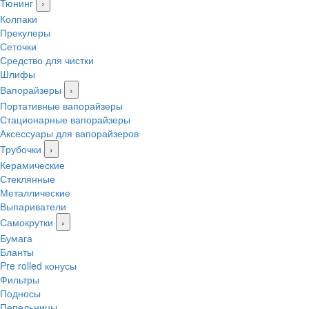
Тюнинг
›
Колпаки
Прекулеры
Сеточки
Средство для чистки
Шлифы
Вапорайзеры
›
Портативные вапорайзеры
Стационарные вапорайзеры
Аксессуары для вапорайзеров
Трубочки
›
Керамические
Стеклянные
Металлические
Выпариватели
Самокрутки
›
Бумага
Бланты
Pre rolled конусы
Фильтры
Подносы
Пепельницы