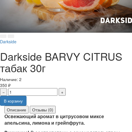
Darkside
Darkside BARVY CITRUS
табак 30г
Наличие:
2
350 ₽
−
+
В корзину
Описание
Отзывы (0)
Освежающий аромат в цитрусовом миксе
апельсина, лимона и грейпфрута.