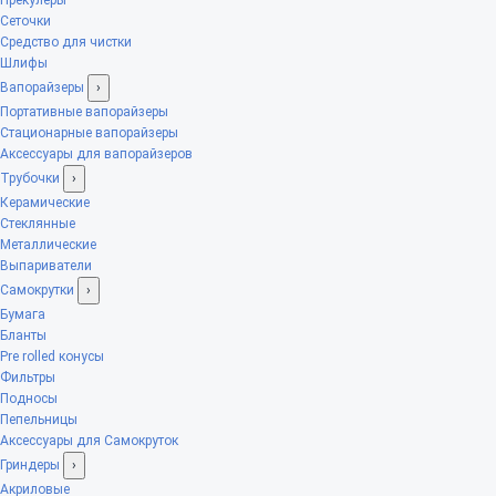
Сеточки
Средство для чистки
Шлифы
Вапорайзеры
›
Портативные вапорайзеры
Стационарные вапорайзеры
Аксессуары для вапорайзеров
Трубочки
›
Керамические
Стеклянные
Металлические
Выпариватели
Самокрутки
›
Бумага
Бланты
Pre rolled конусы
Фильтры
Подносы
Пепельницы
Аксессуары для Самокруток
Гриндеры
›
Акриловые