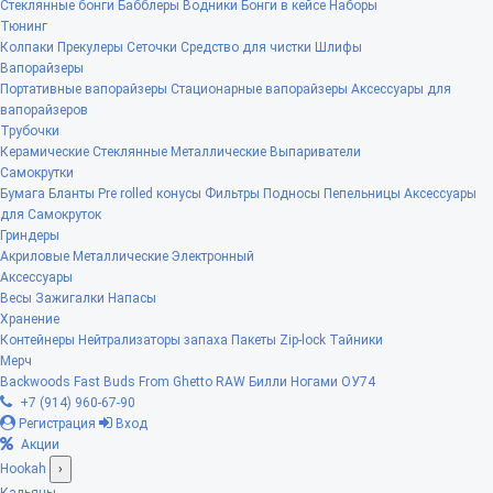
Стеклянные бонги
Бабблеры
Водники
Бонги в кейсе
Наборы
Тюнинг
Колпаки
Прекулеры
Сеточки
Средство для чистки
Шлифы
Вапорайзеры
Портативные вапорайзеры
Стационарные вапорайзеры
Аксессуары для
вапорайзеров
Трубочки
Керамические
Стеклянные
Металлические
Выпариватели
Самокрутки
Бумага
Бланты
Pre rolled конусы
Фильтры
Подносы
Пепельницы
Аксессуары
для Самокруток
Гриндеры
Акриловые
Металлические
Электронный
Аксессуары
Весы
Зажигалки
Напасы
Хранение
Контейнеры
Нейтрализаторы запаха
Пакеты Zip-lock
Тайники
Мерч
Backwoods
Fast Buds
From Ghetto
RAW
Билли Ногами
ОУ74
+7 (914) 960-67-90
Регистрация
Вход
Акции
Hookah
›
Кальяны