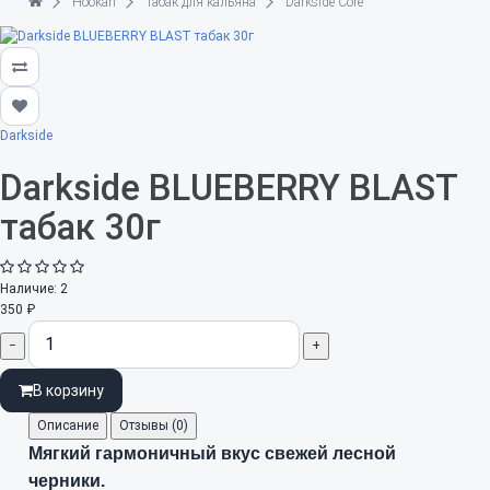
Hookah
Табак для кальяна
Darkside Core
Darkside
Darkside BLUEBERRY BLAST
табак 30г
Наличие:
2
350 ₽
−
+
В корзину
Описание
Отзывы (0)
Мягкий гармоничный вкус свежей лесной
черники.