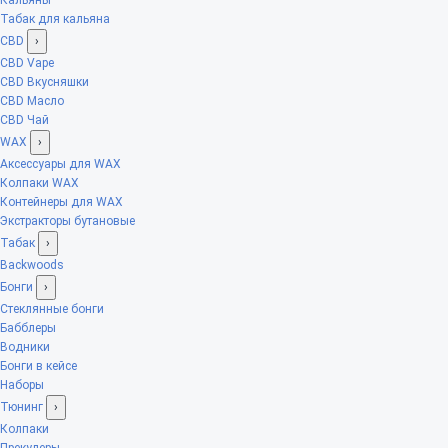
Табак для кальяна
CBD
›
CBD Vape
CBD Вкусняшки
CBD Масло
CBD Чай
WAX
›
Аксессуары для WAX
Колпаки WAX
Контейнеры для WAX
Экстракторы бутановые
Табак
›
Backwoods
Бонги
›
Стеклянные бонги
Бабблеры
Водники
Бонги в кейсе
Наборы
Тюнинг
›
Колпаки
Прекулеры