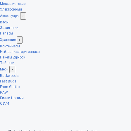
Металлические
Электронный
Аксессуары
›
Весы
Зажигалки
Напасы
Хранение
›
Контейнеры
Нейтрализаторы запаха
Пакеты Zip-lock
Тайники
Мерч
›
Backwoods
Fast Buds
From Ghetto
RAW
Билли Ногами
ОУ74