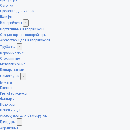
Сеточки
Средство для чистки
Шлифы
Вапорайзеры
›
Портативные вапорайзеры
Стационарные вапорайзеры
Аксессуары для вапорайзеров
Трубочки
›
Керамические
Стеклянные
Металлические
Выпариватели
Самокрутки
›
Бумага
Бланты
Pre rolled конусы
Фильтры
Подносы
Пепельницы
Аксессуары для Самокруток
Гриндеры
›
Акриловые