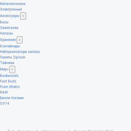
Металлические
Электронный
Аксессуары
›
Весы
Зажигалки
Напасы
Хранение
›
Контейнеры
Нейтрализаторы запаха
Пакеты Zip-lock
Тайники
Мерч
›
Backwoods
Fast Buds
From Ghetto
RAW
Билли Ногами
ОУ74