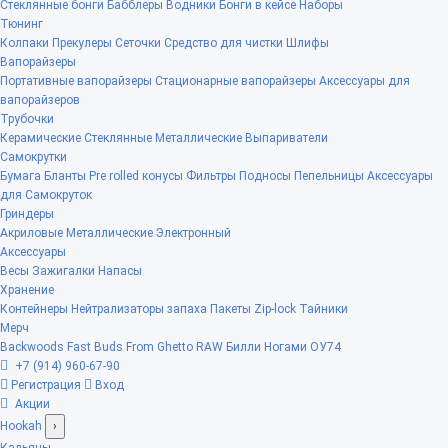
Стеклянные бонги
Бабблеры
Водники
Бонги в кейсе
Наборы
Тюнинг
Колпаки
Прекулеры
Сеточки
Средство для чистки
Шлифы
Вапорайзеры
Портативные вапорайзеры
Стационарные вапорайзеры
Аксессуары для
вапорайзеров
Трубочки
Керамические
Стеклянные
Металлические
Выпариватели
Самокрутки
Бумага
Бланты
Pre rolled конусы
Фильтры
Подносы
Пепельницы
Аксессуары
для Самокруток
Гриндеры
Акриловые
Металлические
Электронный
Аксессуары
Весы
Зажигалки
Напасы
Хранение
Контейнеры
Нейтрализаторы запаха
Пакеты Zip-lock
Тайники
Мерч
Backwoods
Fast Buds
From Ghetto
RAW
Билли Ногами
ОУ74
+7 (914) 960-67-90
Регистрация
Вход
Акции
Hookah
›
Кальяны