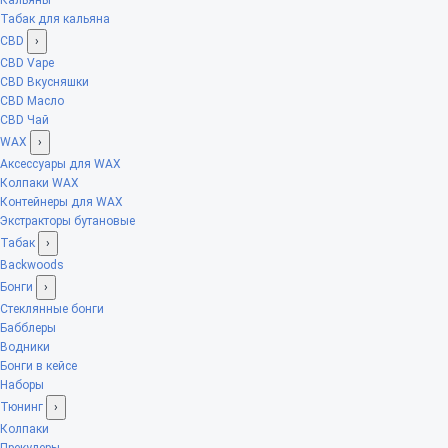
Табак для кальяна
CBD
›
CBD Vape
CBD Вкусняшки
CBD Масло
CBD Чай
WAX
›
Аксессуары для WAX
Колпаки WAX
Контейнеры для WAX
Экстракторы бутановые
Табак
›
Backwoods
Бонги
›
Стеклянные бонги
Бабблеры
Водники
Бонги в кейсе
Наборы
Тюнинг
›
Колпаки
Прекулеры