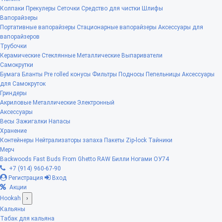
Колпаки
Прекулеры
Сеточки
Средство для чистки
Шлифы
Вапорайзеры
Портативные вапорайзеры
Стационарные вапорайзеры
Аксессуары для
вапорайзеров
Трубочки
Керамические
Стеклянные
Металлические
Выпариватели
Самокрутки
Бумага
Бланты
Pre rolled конусы
Фильтры
Подносы
Пепельницы
Аксессуары
для Самокруток
Гриндеры
Акриловые
Металлические
Электронный
Аксессуары
Весы
Зажигалки
Напасы
Хранение
Контейнеры
Нейтрализаторы запаха
Пакеты Zip-lock
Тайники
Мерч
Backwoods
Fast Buds
From Ghetto
RAW
Билли Ногами
ОУ74
+7 (914) 960-67-90
Регистрация
Вход
Акции
Hookah
›
Кальяны
Табак для кальяна