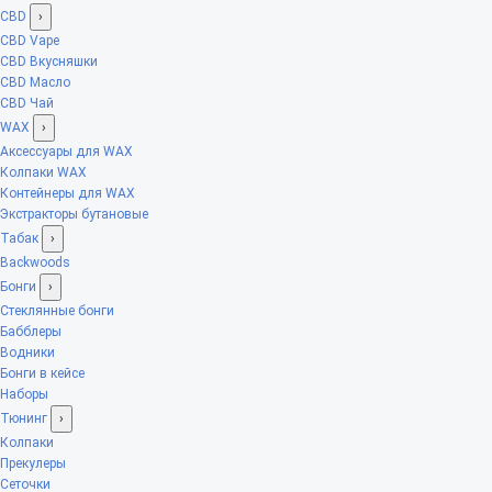
CBD
›
CBD Vape
CBD Вкусняшки
CBD Масло
CBD Чай
WAX
›
Аксессуары для WAX
Колпаки WAX
Контейнеры для WAX
Экстракторы бутановые
Табак
›
Backwoods
Бонги
›
Стеклянные бонги
Бабблеры
Водники
Бонги в кейсе
Наборы
Тюнинг
›
Колпаки
Прекулеры
Сеточки