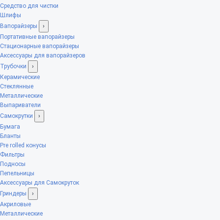
Средство для чистки
Шлифы
Вапорайзеры
›
Портативные вапорайзеры
Стационарные вапорайзеры
Аксессуары для вапорайзеров
Трубочки
›
Керамические
Стеклянные
Металлические
Выпариватели
Самокрутки
›
Бумага
Бланты
Pre rolled конусы
Фильтры
Подносы
Пепельницы
Аксессуары для Самокруток
Гриндеры
›
Акриловые
Металлические