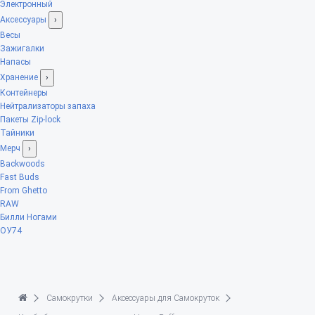
Электронный
Аксессуары
›
Весы
Зажигалки
Напасы
Хранение
›
Контейнеры
Нейтрализаторы запаха
Пакеты Zip-lock
Тайники
Мерч
›
Backwoods
Fast Buds
From Ghetto
RAW
Билли Ногами
ОУ74
Самокрутки
Аксессуары для Самокруток