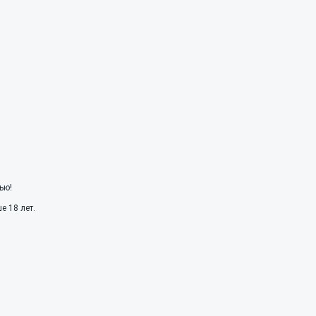
ью!
 18 лет.