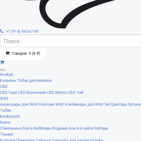
+7 (914) 960-67-90
Товаров: 0 (0 ₽)
Hookah
Кальяны
Табак для кальяна
CBD
CBD Vape
CBD Вкусняшки
CBD Масло
CBD Чай
WAX
Аксессуары для WAX
Колпаки WAX
Контейнеры для WAX
Экстракторы бутано
Табак
Backwoods
Бонги
Стеклянные бонги
Бабблеры
Водники
Бонги в кейсе
Наборы
Тюнинг
Колпаки
Прекулеры
Сеточки
Средство для чистки
Шлифы