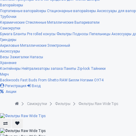
Вапорайзеры
Портативные вапорайзеры
Стационарные вапорайзеры
Аксессуары для вапор
Трубочки
Керамические
Стеклянные
Металлические
Выпариватели
Самокрутки
Бумага
Бланты
Pre rolled конусы
Фильтры
Подносы
Пепельницы
Аксессуары д
Гриндеры
Акриловые
Металлические
Электронный
Аксессуары
Весы
Зажигалки
Напасы
Хранение
Контейнеры
Нейтрализаторы запаха
Пакеты Zip-lock
Тайники
Мерч
Backwoods
Fast Buds
From Ghetto
RAW
Билли Ногами
ОУ74
Регистрация
Вход
Акции
Самокрутки
Фильтры
Фильтры Raw Wide Tips