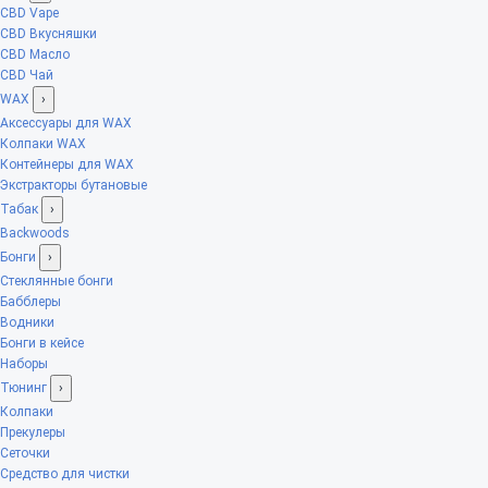
CBD Vape
CBD Вкусняшки
CBD Масло
CBD Чай
WAX
›
Аксессуары для WAX
Колпаки WAX
Контейнеры для WAX
Экстракторы бутановые
Табак
›
Backwoods
Бонги
›
Стеклянные бонги
Бабблеры
Водники
Бонги в кейсе
Наборы
Тюнинг
›
Колпаки
Прекулеры
Сеточки
Средство для чистки