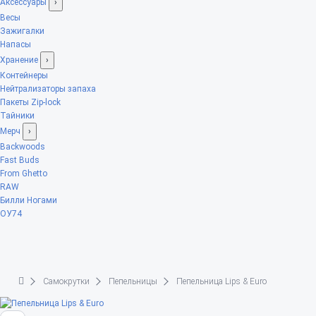
Аксессуары
›
Весы
Зажигалки
Напасы
Хранение
›
Контейнеры
Нейтрализаторы запаха
Пакеты Zip-lock
Тайники
Мерч
›
Backwoods
Fast Buds
From Ghetto
RAW
Билли Ногами
ОУ74
Самокрутки
Пепельницы
Пепельница Lips & Euro