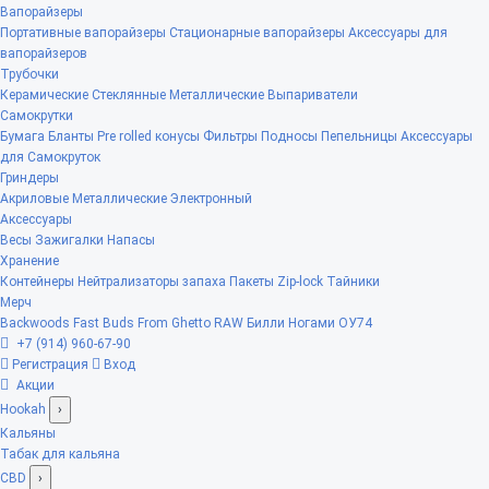
Вапорайзеры
Портативные вапорайзеры
Стационарные вапорайзеры
Аксессуары для
вапорайзеров
Трубочки
Керамические
Стеклянные
Металлические
Выпариватели
Самокрутки
Бумага
Бланты
Pre rolled конусы
Фильтры
Подносы
Пепельницы
Аксессуары
для Самокруток
Гриндеры
Акриловые
Металлические
Электронный
Аксессуары
Весы
Зажигалки
Напасы
Хранение
Контейнеры
Нейтрализаторы запаха
Пакеты Zip-lock
Тайники
Мерч
Backwoods
Fast Buds
From Ghetto
RAW
Билли Ногами
ОУ74
+7 (914) 960-67-90
Регистрация
Вход
Акции
Hookah
›
Кальяны
Табак для кальяна
CBD
›