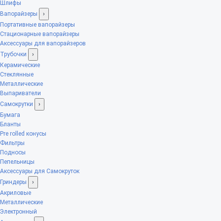
Шлифы
Вапорайзеры
›
Портативные вапорайзеры
Стационарные вапорайзеры
Аксессуары для вапорайзеров
Трубочки
›
Керамические
Стеклянные
Металлические
Выпариватели
Самокрутки
›
Бумага
Бланты
Pre rolled конусы
Фильтры
Подносы
Пепельницы
Аксессуары для Самокруток
Гриндеры
›
Акриловые
Металлические
Электронный