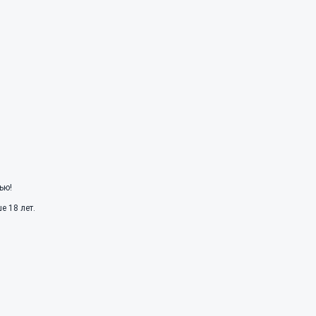
ью!
 18 лет.