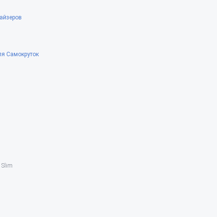
айзеров
ля Самокруток
 Slim