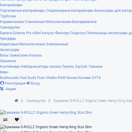
Вапорайзеры
Портативные вапорайзеры
Стационарные вапорайзеры
Аксессуары для вапор
Трубочки
Керамические
Стеклянные
Металлические
Выпариватели
Самокрутки
Бумага
Бланты
Pre rolled конусы
Фильтры
Подносы
Пепельницы
Аксессуары д
Гриндеры
Акриловые
Металлические
Электронный
Аксессуары
Весы
Зажигалки
Напасы
Хранение
Контейнеры
Нейтрализаторы запаха
Пакеты Zip-lock
Тайники
Мерч
Backwoods
Fast Buds
From Ghetto
RAW
Билли Ногами
ОУ74
Регистрация
Вход
Акции
Самокрутки
Бумажки G-ROLLZ Organic Green Hemp King Size