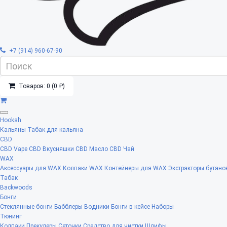
+7 (914) 960-67-90
Товаров: 0 (0 ₽)
Hookah
Кальяны
Табак для кальяна
CBD
CBD Vape
CBD Вкусняшки
CBD Масло
CBD Чай
WAX
Аксессуары для WAX
Колпаки WAX
Контейнеры для WAX
Экстракторы бутано
Табак
Backwoods
Бонги
Стеклянные бонги
Бабблеры
Водники
Бонги в кейсе
Наборы
Тюнинг
Колпаки
Прекулеры
Сеточки
Средство для чистки
Шлифы